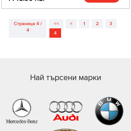
Страница 4 /
<<
<
1
2
3
4
4
Най търсени марки