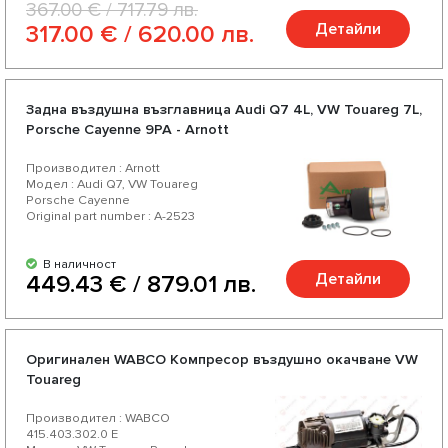
367.00 € / 717.79 лв.
Детайли
317.00 € / 620.00 лв.
Задна въздушна възглавница Audi Q7 4L, VW Touareg 7L,
Porsche Cayenne 9PA - Arnott
Производител : Arnott
Модел : Audi Q7, VW Touareg
Porsche Cayenne
Original part number : A-2523
В наличност
Детайли
449.43 € / 879.01 лв.
Оригинален WABCO Компресор въздушно окачване VW
Touareg
Производител : WABCO
415.403.302.0 E