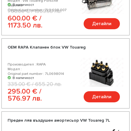
Модел : VW Touareg Porsche
В наличност
Cayenne
Original part number : 7L0 698 007
700.00 € / 1369.08 лв.
600.00 € /
Детайли
1173.50 лв.
OEM RAPA Клапанен блок VW Touareg
Производител : RAPA
Модел :
Original part number : 7L0698014
В наличност
335.00 € / 655.20 лв.
295.00 € /
Детайли
576.97 лв.
Преден ляв въздушен амортисьор VW Touareg 7L