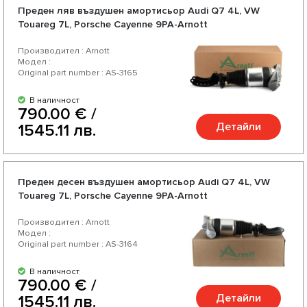
Преден ляв въздушен амортисьор Audi Q7 4L, VW
Touareg 7L, Porsche Cayenne 9PA-Arnott
Производител : Arnott
Модел :
Original part number : AS-3165
В наличност
790.00 € /
Детайли
1545.11 лв.
Преден десен въздушен амортисьор Audi Q7 4L, VW
Touareg 7L, Porsche Cayenne 9PA-Arnott
Производител : Arnott
Модел :
Original part number : AS-3164
В наличност
790.00 € /
Детайли
1545.11 лв.