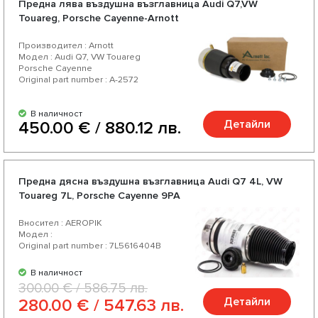
Предна лява въздушна възглавница Audi Q7,VW
цена-качество, богат асортимент и разнообразие от над
Touareg, Porsche Cayenne-Arnott
200 продукта за Вашият автомобил.
Производител : Arnott
Модел : Audi Q7, VW Touareg
Porsche Cayenne
Original part number : A-2572
В наличност
Детайли
450.00 € / 880.12 лв.
Предна дясна въздушна възглавница Audi Q7 4L, VW
Touareg 7L, Porsche Cayenne 9PA
Вносител : AEROPIK
Модел :
Original part number : 7L5616404B
В наличност
300.00 € / 586.75 лв.
Детайли
280.00 € / 547.63 лв.