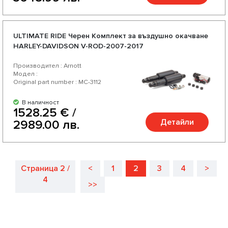
ULTIMATE RIDE Черен Комплект за въздушно окачване
HARLEY-DAVIDSON V-ROD-2007-2017
Производител : Arnott
Модел :
Original part number : MC-3112
В наличност
1528.25 € /
Детайли
2989.00 лв.
Страница 2 /
<
1
2
3
4
>
4
>>