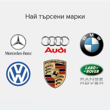
Най търсени марки