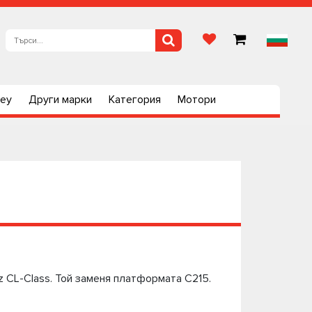
ley
Други марки
Категория
Мотори
 CL-Class. Той заменя платформата C215.