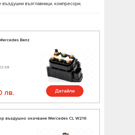
е въздушни възглавници, компресори,
с Вие избирате качествени части за Вашия
ие цена-качество, богат асортимент и
Mercedes Benz
 03 58
Детайли
0 лв.
р въздушно окачване Mercedes CL W216