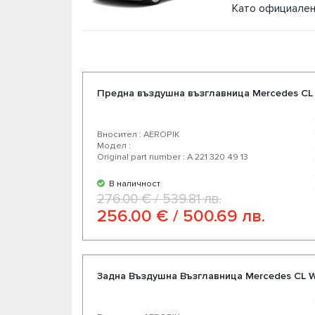
Като официален
амортисьори за Мерцедес ЦЛ W216 на конкуре
Мерцедес CL W216 от доверени немски и аме
разнообразие от над 200 продукта за Вашия
Предна въздушна възглавница Mercedes CL W2
Вносител : AEROPIK
Модел :
Original part number : A 221 320 49 13
В наличност
276.00 € / 539.81 лв.
256.00 € / 500.69 лв.
Задна Въздушна Възглавница Mercedes CL W21