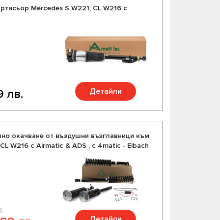
ртисьор Mercedes S W221, CL W216 с
Детайли
9 лв.
но окачване от въздушни възглавници към
L W216 с Airmatic & ADS , с 4matic - Eibach
.
Детайли