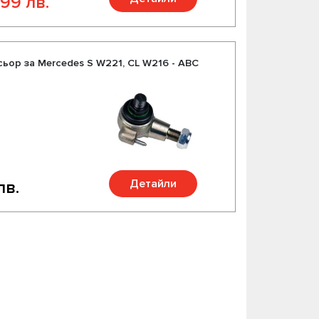
.99 лв.
ьор за Mercedes S W221, CL W216 - ABC
Детайли
лв.