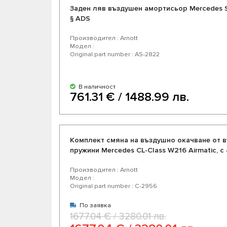
Заден ляв въздушен амортисьор Mercedes S 
§ ADS
Производител : Arnott
Модел :
Original part number : AS-2822
В наличност
761.31 € / 1488.99 лв.
Комплект смяна на въздушно окачване от 
пружини Mercedes CL-Class W216 Airmatic, с 
Производител : Arnott
Модел :
Original part number : C-2956
По заявка
1677.04 € / 3280.01 лв.