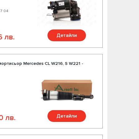
17 04
Детайли
6 лв.
ортисьор Mercedes CL W216, S W221 -
Детайли
0 лв.