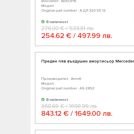
Вносител : AEROPIK
Модел :
Original part number : A 221 320 55 13
В наличност
276.00 € / 539.81 лв.
254.62 € / 497.99 лв.
Преден ляв въздушен амортисьор Mercedes 
Производител : Arnott
Модел :
Original part number : AS-2853
В наличност
868.68 € / 1698.99 лв.
843.12 € / 1649.00 лв.