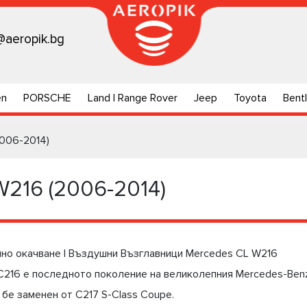
@aeropik.bg
en
PORSCHE
Land | Range Rover
Jeep
Toyota
Bent
006-2014)
W216 (2006-2014)
шно окачване | Въздушни Възглавници Mercedes CL W216
C216 е последното поколение на великолепния Mercedes-Benz
й бе заменен от C217 S-Class Coupe.