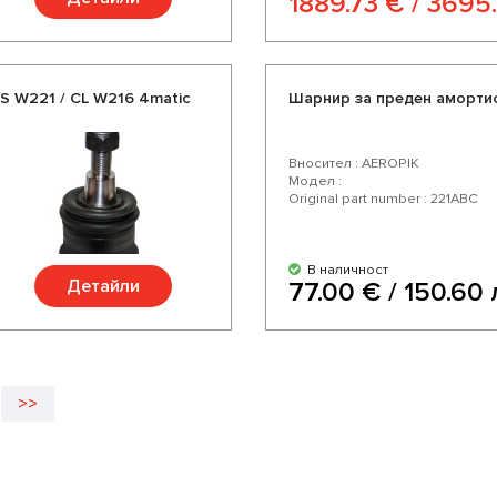
1889.73 € / 3695
S W221 / CL W216 4matic
Шарнир за преден амортис
Вносител : AEROPIK
Модел :
Original part number : 221ABC
В наличност
Детайли
77.00 € / 150.60 
>>