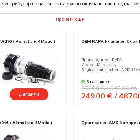
 дистрибутор на части за въздушно окачване, ние предлагам
тни цени и възможност за експресна доставка. Избирайки на
Прочети още
рикански производители. Насладете се на отлично съотношен
т автомобил.
16 ( Airmatic и 4Matic )
OEM RAPA Клапанен блок 
Производител : RAPA
Модел : Mercedes
Original part number : A 212 320
В наличност
279.00 € / 545.68 лв.
Детайли
249.00 € / 487.0
6 ( Airmatic и 4Matic )
Оригинален AMK Компресо