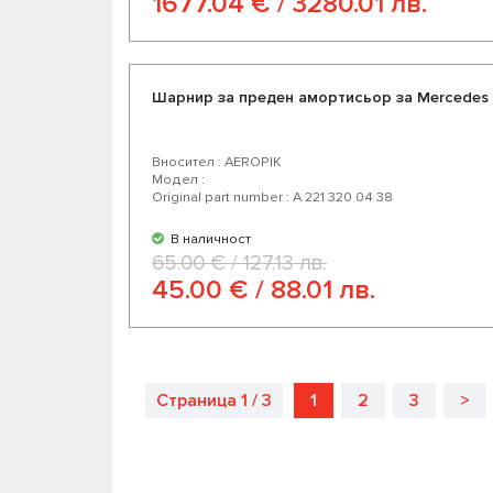
1677.04 € / 3280.01 лв.
Шарнир за преден амортисьор за Mercedes 
Вносител : AEROPIK
Модел :
Original part number : A 221 320 04 38
В наличност
65.00 € / 127.13 лв.
45.00 € / 88.01 лв.
Страница 1 / 3
1
2
3
>