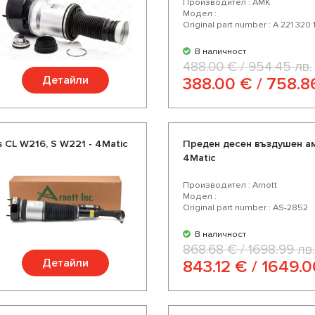
Производител : AMK
Модел :
Original part number : A 221 320 
В наличност
488.00 € / 954.45 лв.
Детайли
388.00 € / 758.8
CL W216, S W221 - 4Matic
Преден десен въздушен ам
4Matic
Производител : Arnott
Модел :
Original part number : AS-2852
В наличност
868.68 € / 1698.99 лв.
Детайли
843.12 € / 1649.0