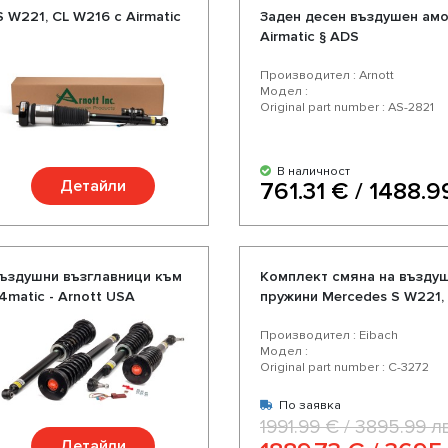
W221, CL W216 с Airmatic
Заден десен въздушен амо
Airmatic § ADS
Производител : Arnott
Модел :
Original part number : AS-2821
В наличност
Детайли
761.31 € / 1488.9
въздушни възглавници към
Комплект смяна на въздуш
4matic - Arnott USA
пружини Mercedes S W221, C
Производител : Eibach
Модел :
Original part number : C-3272
По заявка
1991.99 € / 3895.99 лв
Детайли