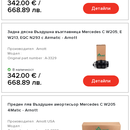
342.00 € /
Детайли
668.89 лв.
Задна дясна Въздушна възглавница Mercedes C W205, E
W213, EQC N293 с Airmatic - Arnott
Производител : Arnott
Модел :
Original part number : A-3329
В наличност
342.00 € /
Детайли
668.89 лв.
Преден ляв Въздушен амортисьор Mercedes C W205
4Matic - Arnott
Производител : Arnott USA
Модел :