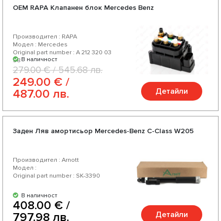
OEM RAPA Клапанен блок Mercedes Benz
Производител : RAPA
Модел : Mercedes
Original part number : A 212 320 03
В наличност
58
279.00 € / 545.68 лв.
249.00 € /
Детайли
487.00 лв.
Заден Ляв амортисьор Mercedes-Benz C-Class W205
Производител : Arnott
Модел :
Original part number : SK-3390
В наличност
408.00 € /
Детайли
797.98 лв.