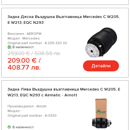
Задна Дясна Въздушна Възглавница Mercedes C W205,
E W213, EQC N293
Вносител : AEROPIK
Модел : Mercedes
Original part number : A 205 320 02
В наличност
25
259.00 € / 506.56 лв.
209.00 € /
Детайли
408.77 лв.
Задна Лява Въздушна възглавница Mercedes C W205, E
W213, EQC N293 с Airmatic - Arnott
Производител : Arnott
Модел :
Original part number : A-3330
В наличност