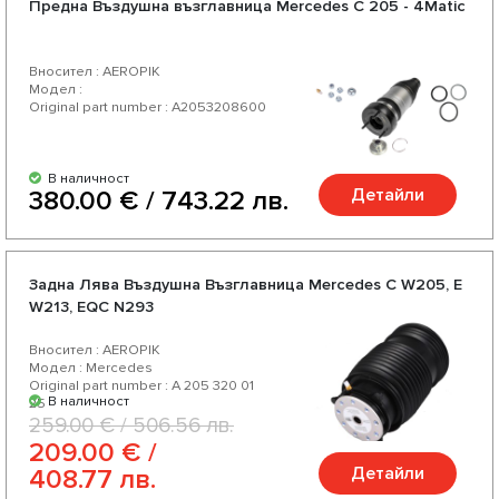
Предна Въздушна възглавница Mercedes C 205 - 4Matic
Вносител : AEROPIK
Модел :
Original part number : A2053208600
В наличност
Детайли
380.00 € / 743.22 лв.
Задна Лява Въздушна Възглавница Mercedes C W205, E
W213, EQC N293
Вносител : AEROPIK
Модел : Mercedes
Original part number : A 205 320 01
В наличност
25
259.00 € / 506.56 лв.
209.00 € /
Детайли
408.77 лв.