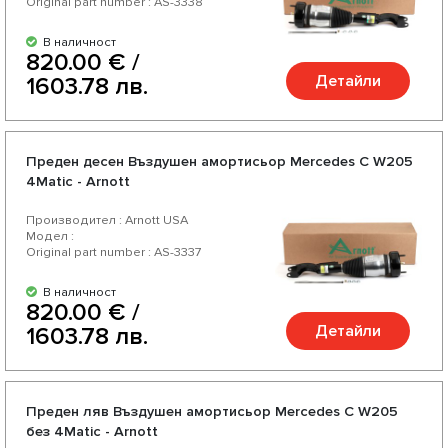
Original part number : AS-3338
В наличност
820.00 € /
Детайли
1603.78 лв.
Преден десен Въздушен амортисьор Mercedes C W205
4Matic - Arnott
Производител : Arnott USA
Модел :
Original part number : AS-3337
В наличност
820.00 € /
Детайли
1603.78 лв.
Преден ляв Въздушен амортисьор Mercedes C W205
без 4Matic - Arnott