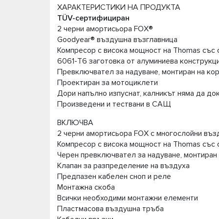
ХАРАКТЕРИСТИКИ НА ПРОДУКТА
TÜV-сертифициран
2 черни амортисьора FOX®
Goodyear® въздушна възглавница
Компресор с висока мощност на Thomas със 
6061-T6 заготовка от алуминиева конструкц
Превключвател за надуване, монтиран на ко
Проектиран за мотоциклети
Дори напълно изпуснат, калникът няма да до
Произведени и тествани в САЩ
ВКЛЮЧВА
2 черни амортисьора FOX с многослойни въз
Компресор с висока мощност на Thomas със
Черен превключвател за надуване, монтиран
Клапан за разпределение на въздуха
Предпазен кабелен сноп и реле
Монтажна скоба
Всички необходими монтажни елементи
Пластмасова въздушна тръба