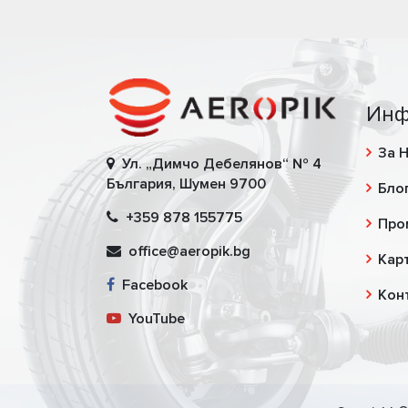
Инф
За 
Ул. „Димчо Дебелянов“ № 4
България, Шумен 9700
Бло
+359 878 155775
Про
office@aeropik.bg
Карт
Facebook
Кон
YouTube