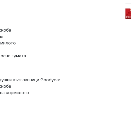
скоба
ия
рмилото
косне гумата
душни възглавници Goodyear
 скоба
 на кормилото