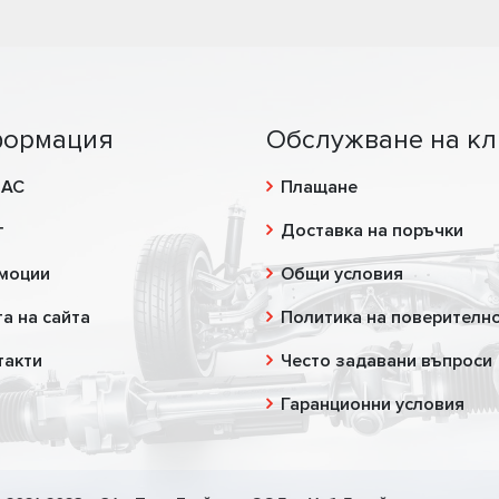
ормация
Обслужване на кл
НАС
Плащане
г
Доставка на поръчки
моции
Общи условия
а на сайта
Политика на поверителн
такти
Често задавани въпроси
Гаранционни условия