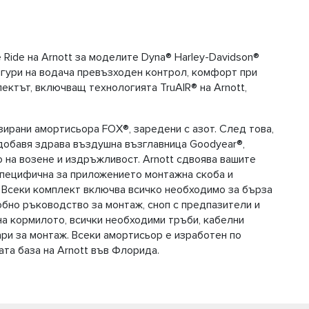
Ride на Arnott за моделите Dyna® Harley-Davidson®
игури на водача превъзходен контрол, комфорт при
ектът, включващ технологията TruAIR® на Arnott,
зирани амортисьора FOX®, заредени с азот. След това,
t добавя здрава въздушна възглавница Goodyear®,
 на возене и издръжливост. Arnott сдвоява вашите
специфична за приложението монтажна скоба и
. Всеки комплект включва всичко необходимо за бърза
бно ръководство за монтаж, сноп с предпазители и
на кормилото, всички необходими тръби, кабелни
ари за монтаж. Всеки амортисьор е изработен по
ата база на Arnott във Флорида.