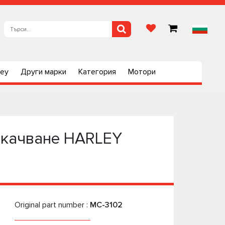
ley
Други марки
Категория
Мотори
окачване HARLEY
Original part number :
MC-3102