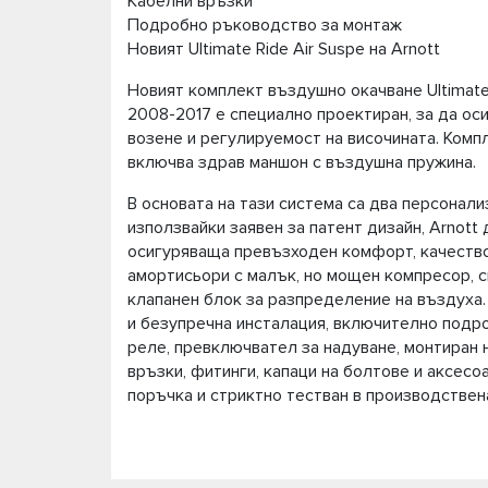
Кабелни връзки
Подробно ръководство за монтаж
Новият Ultimate Ride Air Suspe на Arnott
Новият комплект въздушно окачване Ultimate 
2008-2017 е специално проектиран, за да ос
возене и регулируемост на височината. Компл
включва здрав маншон с въздушна пружина.
В основата на тази система са два персонали
използвайки заявен за патент дизайн, Arnot
осигуряваща превъзходен комфорт, качество
амортисьори с малък, но мощен компресор, 
клапанен блок за разпределение на въздуха
и безупречна инсталация, включително подро
реле, превключвател за надуване, монтиран 
връзки, фитинги, капаци на болтове и аксесо
поръчка и стриктно тестван в производствен