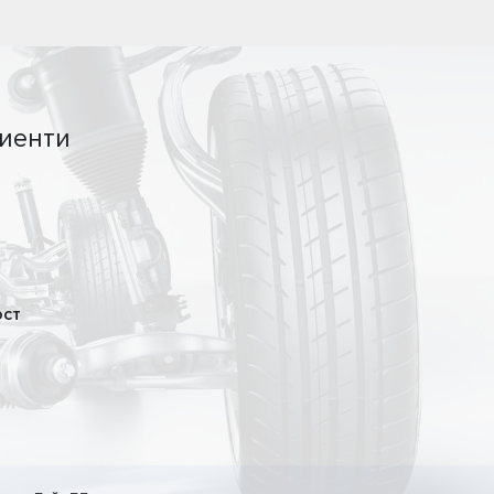
иенти
ост