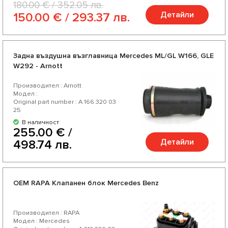
180.00 € / 352.05 лв.
Детайли
150.00 € / 293.37 лв.
Задна въздушна възглавница Mercedes ML/GL W166, GLE
W292 - Arnott
Производител : Arnott
Модел :
Original part number : A 166 320 03
25
В наличност
255.00 € /
Детайли
498.74 лв.
OEM RAPA Клапанен блок Mercedes Benz
Производител : RAPA
Модел : Mercedes