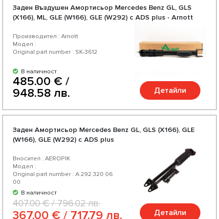
Заден Въздушен Амортисьор Mercedes Benz GL, GLS
(X166), ML, GLE (W166), GLE (W292) с ADS plus - Arnott
Производител : Arnott
Модел :
Original part number : SK-3612
В наличност
485.00 € /
Детайли
948.58 лв.
Заден Амортисьор Mercedes Benz GL, GLS (X166), GLE
(W166), GLE (W292) с ADS plus
Вносител : AEROPIK
Модел :
Original part number : A 292 320 06
00
В наличност
407.00 € / 796.02 лв.
Детайли
367.00 € / 717.79 лв.