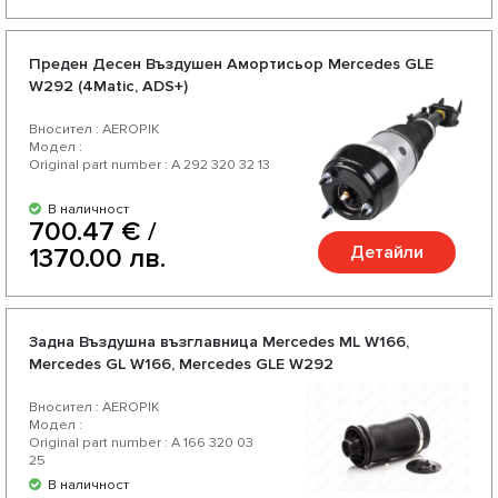
Предeн Десен Въздушен Амортисьор Mercedes GLE
W292 (4Matic, ADS+)
Вносител : AEROPIK
Модел :
Original part number : A 292 320 32 13
В наличност
700.47 € /
Детайли
1370.00 лв.
Задна Въздушна възглавница Mercedes ML W166,
Mercedes GL W166, Mercedes GLE W292
Вносител : AEROPIK
Модел :
Original part number : A 166 320 03
25
В наличност