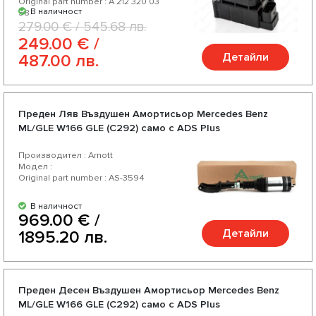
Original part number : A 212 320 03
В наличност
58
279.00 € / 545.68 лв.
249.00 € /
Детайли
487.00 лв.
Преден Ляв Въздушен Амортисьор Mercedes Benz
ML/GLE W166 GLE (C292) само с ADS Plus
Производител : Arnott
Модел :
Original part number : AS-3594
В наличност
969.00 € /
Детайли
1895.20 лв.
Преден Десен Въздушен Амортисьор Mercedes Benz
ML/GLE W166 GLE (C292) само с ADS Plus