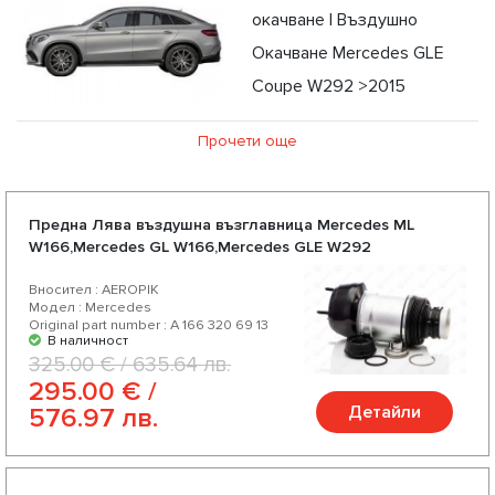
окачване | Въздушно
Окачване Mercedes GLE
Coupe W292 >2015
Като официален дистрибутор на части за въздушно
Прочети още
окачване, ние предлагаме въздушни възглавници,
компресори, амортисьори за Mercedes GLE Coupe W292
> 2015 на конкуретни цени и възможност за експресна
Предна Лява въздушна възглавница Mercedes ML
W166,Mercedes GL W166,Mercedes GLE W292
доставка. Избирайки нас Вие избирате качествени части
за Вашия Mercedes GLE Coupe W292 > 2015 от доверени
Вносител : AEROPIK
Модел : Mercedes
немски и американски производители. Насладете се на
Original part number : A 166 320 69 13
В наличност
отлично съотношение цена-качество, богат асортимент и
325.00 € / 635.64 лв.
разнообразие от над 200 продукта за Вашият Mercedes
295.00 € /
Детайли
576.97 лв.
GLE Coupe W292 >2015.