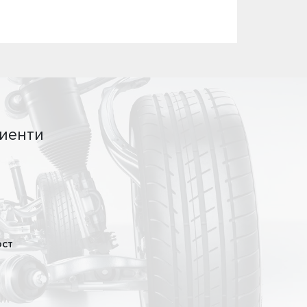
иенти
ост