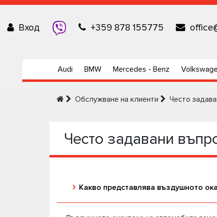
Вход
+359 878 155775
office
Audi
BMW
Mercedes - Benz
Volkswag
Обслужване на клиенти
Често задава
Често задавани въпр
Какво представлява въздушното ок