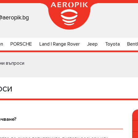
@aeropik.bg
en
PORSCHE
Land | Range Rover
Jeep
Toyota
Bent
ни въпроси
оси
ачване?