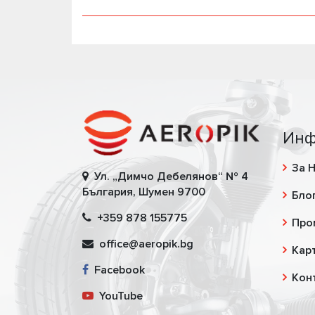
Инф
За 
Ул. „Димчо Дебелянов“ № 4
България, Шумен 9700
Бло
+359 878 155775
Про
office@aeropik.bg
Карт
Facebook
Кон
YouTube