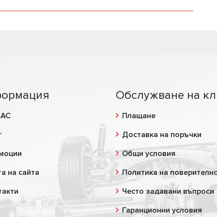
ормация
Обслужване на кл
НАС
Плащане
г
Доставка на поръчки
моции
Общи условия
а на сайта
Политика на поверителн
такти
Често задавани въпроси
Гаранционни условия