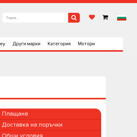
ley
Други марки
Категория
Мотори
Плащане
Доставка на поръчки
Общи условия