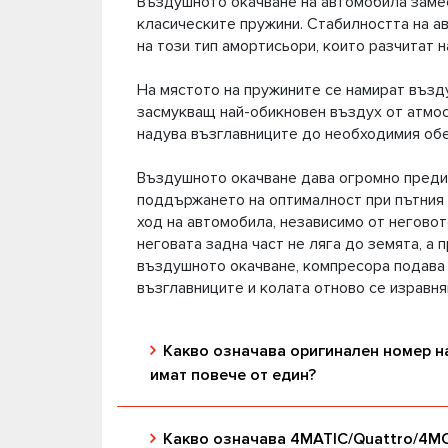
Въздушното окачване на автомобила заме
класическите пружини. Стабилността на а
на този тип амортисьори, които разчитат н
На мястото на пружините се намират възд
засмукващ най-обикновен въздух от атмос
надува възглавниците до необходимия обе
Въздушното окачване дава огромно преди
поддържането на оптималност при пътния 
ход на автомобила, независимо от неговот
неговата задна част не ляга до земята, а 
въздушното окачване, компресора подава
възглавниците и колата отново се изравня
Какво означава оригинален номер н
имат повече от един?
Какво означава 4MATIC/Quattro/4M