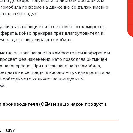
ства до скоро популярните листови ресьори или
втомобила по време на движение се дължи именно
а сгъстен въздух.
ушни възглавници, които се помпат от компресор,
ферата, който прекарва през влагоуловителя и
м, за да се нивелира автомобила.
мство за повишаване на комфорта при шофиране и
просвет без изменения, като позволява ритмичен
о натоварване. При натежаване на автомобила,
предната не се повдига високо – тук идва ролята на
 необходимото количество въздух към
ва.
а производителя (OEM) и защо някои продукти
OTION?