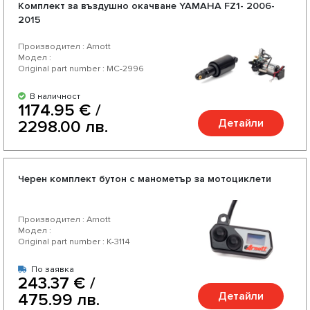
Комплект за въздушно окачване YAMAHA FZ1- 2006-
2015
Производител : Arnott
Модел :
Original part number : MC-2996
В наличност
1174.95 € /
Детайли
2298.00 лв.
Черен комплект бутон с манометър за мотоциклети
Производител : Arnott
Модел :
Original part number : K-3114
По заявка
243.37 € /
Детайли
475.99 лв.