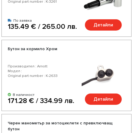
Original part number : K-3261
По заявка
Детайли
135.49 € / 265.00 лв.
Бутон за кормило Хром
Производител : Arnott
Модел :
Original part number : K-2633
В наличност
Детайли
171.28 € / 334.99 лв.
Черен манометър за мотоциклети с превключващ
бутон