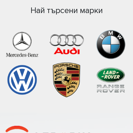
Най търсени марки