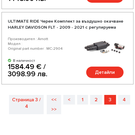
ULTIMATE RIDE Черен Комплект за въздушно окачване
HARLEY DAVIDSON FLT - 2009 - 2021 с регулируема
твърдост
Производител : Arnott
Модел :
Original part number : MC-2904
В наличност
1584.49 € /
Детайли
3098.99 лв.
Страница 3 /
<<
<
1
2
3
4
4
>>