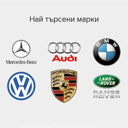
Най търсени марки