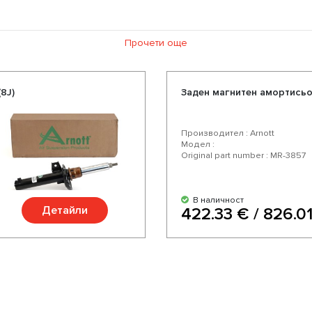
Прочети още
8J)
Заден магнитен амортисьор
Производител : Arnott
Модел :
Original part number : MR-3857
В наличност
Детайли
422.33 € / 826.01