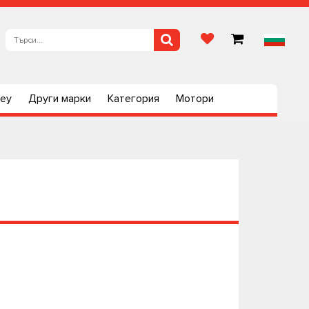
ley
Други марки
Категория
Мотори