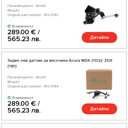
Производител : Arnott
Модел :
Original part number : RH-3782
В наличност
289.00 € /
Детайли
565.23 лв.
Заден ляв датчик за височина Acura MDX (YD2)/ ZDX
(YB1)
Производител : Arnott
Модел :
Original part number : RH-3784
В наличност
289.00 € /
Детайли
565.23 лв.