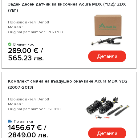
Заден десен датчик за височина Acura MDX (YD2)/ ZDX
(YB1)
Производител : Arnott
Модел :
Original part number : RH-3783
В наличност
289.00 € /
Детайли
565.23 лв.
Комплект смяна на въздушно окачване Acura MDX YD2
(2007-2013)
Производител : Arnott
Модел :
Original part number : C-3020
По заявка
1456.67 € /
Детайли
2849.00 лв.