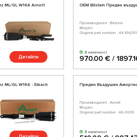
z ML/GL W164 Arnott
OEM Bilstein Преден възд
Производител : Bilstein
Модел :
Original part number : 44-156251
В наличност
Детайли
970.00 € / 1897.1
z ML/GL W164 - Eibach
Преден Въздушен Амортис
Производител : Arnott
Модел :
Original part number : AS-3005
В наличност
Детайли