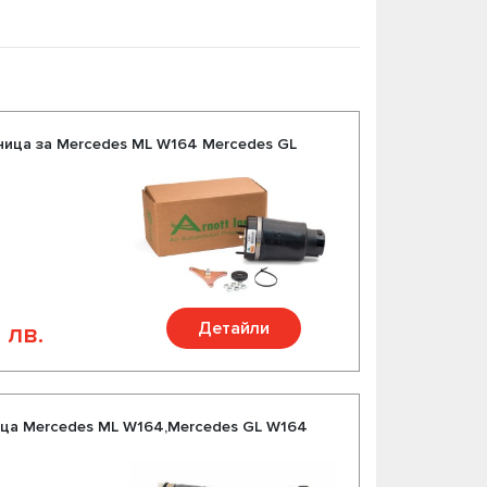
мпресори, амортисьори за Мерцедес МЛ/ГЛ
асти за Вашия Мерцедес ML / GL W164 от
гат асортимент и разнообразие от над 200
ица за Mercedes ML W164 Mercedes GL
Детайли
 лв.
ица Mercedes ML W164,Mercedes GL W164