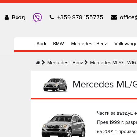
Вход
+359 878 155775
office
Audi
BMW
Mercedes - Benz
Volkswag
Mercedes - Benz
Mercedes ML/GL W16
Mercedes ML/G
Части за въздушн
През 1999 г. раз
на 2001 г. произв