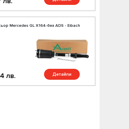
 лв.
ор Mercedes GL X164-без ADS - Eibach
Детайли
4 лв.