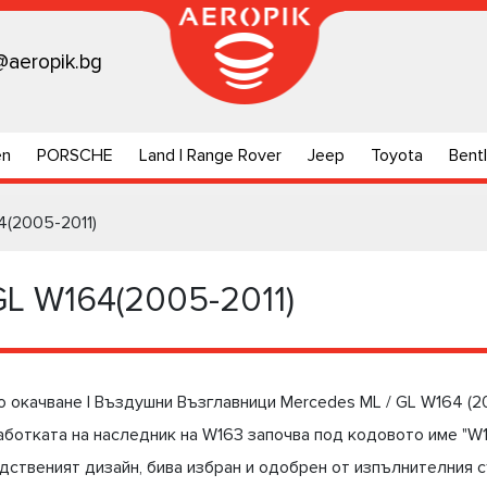
@aeropik.bg
en
PORSCHE
Land | Range Rover
Jeep
Toyota
Bent
4(2005-2011)
L W164(2005-2011)
о окачване | Въздушни Възглавници Mercedes ML / GL W164 (2
работката на наследник на W163 започва под кодовото име "W1
одственият дизайн, бива избран и одобрен от изпълнителния 