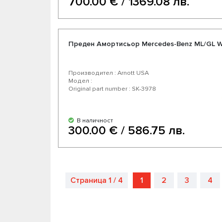
700.00 € / 1369.08 лв.
Преден Амортисьор Mercedes-Benz ML/GL 
Производител : Arnott USA
Модел :
Original part number : SK-3978
В наличност
300.00 € / 586.75 лв.
Страница 1 / 4
1
2
3
4