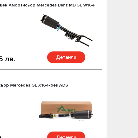
ушен Амортисьор Mercedes Benz ML/GL W164
Детайли
6 лв.
ьор Mercedes GL X164-без ADS
Детайли