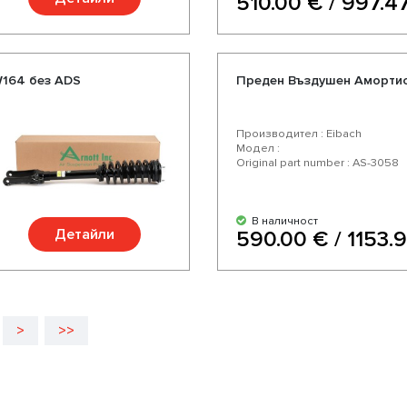
510.00 € / 997.47
W164 без ADS
Преден Въздушен Амортись
Производител : Eibach
Модел :
Original part number : AS-3058
В наличност
Детайли
590.00 € / 1153.9
>
>>