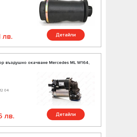
Детайли
 лв.
р въздушно окачване Mercedes ML W164,
 12 04
Детайли
6 лв.