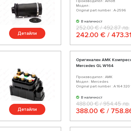
Производител : Arnott
Модел :
Original part number : A-2596
В наличност
252.00 € / 492.87 лв.
Детайли
242.00 € / 473.31
Оригинален AMK Компресо
Mercedes GL W164
Производител : AMK
Модел : Mercedes
Original part number : A 164 320
В наличност
488.00 € / 954.45 лв.
Детайли
388.00 € / 758.8