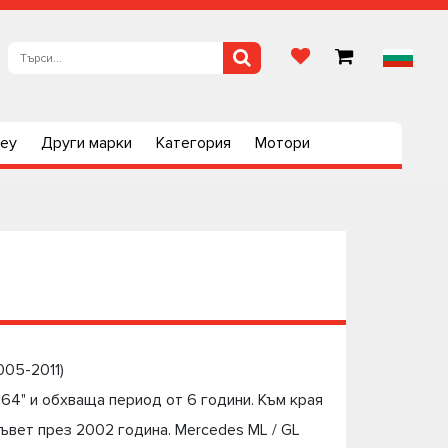
ley
Други марки
Категория
Мотори
005-2011)
64" и обхваща период от 6 години. Към края
съвет през 2002 година. Mercedes ML / GL