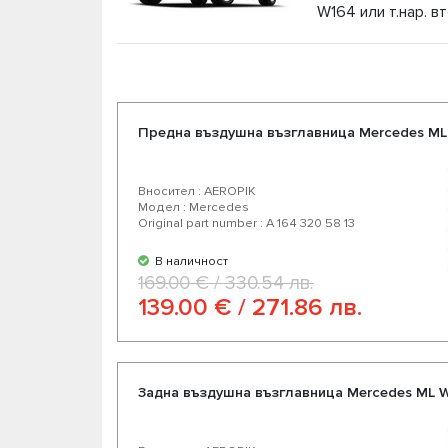
W164 или т.нар. в
Като официален дистрибутор на части за въ
W164 на конкуретни цени и възможност за ек
доверени немски и американски производите
продукта за Вашият автомобил.
Предна въздушна възглавница Mercedes ML
Вносител : AEROPIK
Модел : Mercedes
Original part number : A 164 320 58 13
В наличност
169.00 € / 330.54 лв.
139.00 € / 271.86 лв.
Задна въздушна възглавница Mercedes ML 