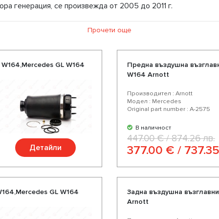
тора генерация, се произвежда от 2005 до 2011 г.
здушно окачване, ние предлагаме въздушни възглавници, ко
Прочети още
спресна доставка. Избирайки нас Вие избирате качествени ч
ли. Насладете се на отлично съотношение цена-качество, бо
 W164,Mercedes GL W164
Предна въздушна възглавн
W164 Arnott
Производител : Arnott
Модел : Mercedes
Original part number : A-2575
В наличност
447.00 € / 874.26 лв.
Детайли
377.00 € / 737.35
W164,Mercedes GL W164
Задна въздушна възглавн
Arnott