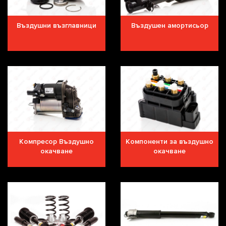
Въздушни възглавници
Въздушен амортисьор
Компресор Въздушно
Компоненти за въздушно
окачване
окачване