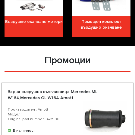
Въздушно окачване мотори
Помощен комплект
въздушно окачване
Промоции
Задна въздушна възглавница Mercedes ML
W164,Mercedes GL W164 Arnott
Производител : Arnott
Модел :
Original part number : A-2596
В наличност