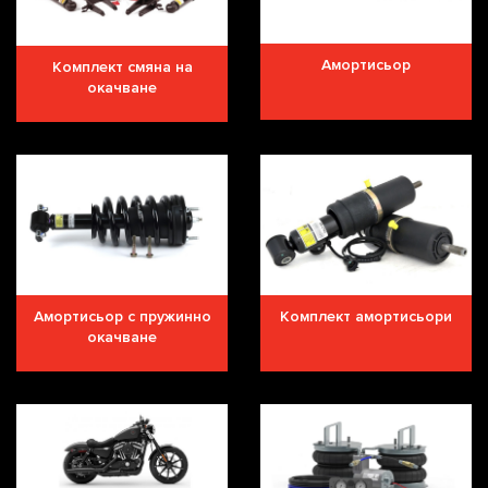
Амортисьор
Комплект смяна на
окачване
Амортисьор с пружинно
Комплект амортисьори
окачване