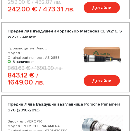
252.00 € / 492.87 лв.
Детайли
242.00 € / 473.31 лв.
Преден ляв въздушен амортисьор Mercedes CL W216, S
W221 - 4Matic
Производител : Arnott
Модел :
Original part number : AS-2853
В наличност
868.68 € / 1698.99 лв.
843.12 € /
Детайли
1649.00 лв.
Предна Лява Въздушна възглавница Porsche Panamera
970 (2010-2013)
Вносител : AEROPIK
Модел : PORSCHE PANAMERA
Original part number : 97034305119