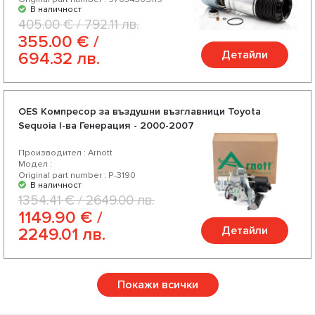
В наличност
405.00 € / 792.11 лв.
355.00 € /
Детайли
694.32 лв.
OES Компресор за въздушни възглавници Toyota
Sequoia I-ва Генерация - 2000-2007
Производител : Arnott
Модел :
Original part number : P-3190
В наличност
1354.41 € / 2649.00 лв.
1149.90 € /
Детайли
2249.01 лв.
Покажи всички