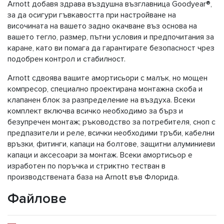
Arnott добавя здрава въздушна възглавница Goodyear®,
за да осигури гъвкавостта при настройване на
височината на вашето задно окачване въз основа на
вашето тегло, размер, пътни условия и предпочитания за
каране, като ви помага да гарантирате безопасност чрез
подобрен контрол и стабилност.
Arnott сдвоява вашите амортисьори с малък, но мощен
компресор, специално проектирана монтажна скоба и
клапанен блок за разпределение на въздуха. Всеки
комплект включва всичко необходимо за бърз и
безупречен монтаж; ръководство за потребителя, сноп с
предпазители и реле, всички необходими тръби, кабелни
връзки, фитинги, капаци на болтове, защитни алуминиеви
капаци и аксесоари за монтаж. Всеки амортисьор е
изработен по поръчка и стриктно тестван в
производствената база на Arnott във Флорида.
Файлове