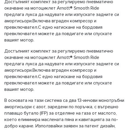
Достъпният комплект за регулируемо пневматично
окачване на мотоциклет Arnott® Smooth Ride
предлага лукса да надувате или изпускате задните си
амортисьори.Включва вграден компресор и
превключвател.С едно натискане на бордовия
превключвател можете да повдигате или спускате
вашият мотор.
Достъпният комплект за регулируемо пневматично
окачване на мотоциклет Arnott® Smooth Ride
предлага лукса да надувате или изпускате задните си
амортисьори.Включва вграден компресор и
превключвател.С едно натискане на бордовия
превключвател можете да повдигате или спускате
вашият мотор.
В основата на тази система са два 13-инчови монотръбни
амортисьори с азот, заредени по поръчка, с вътрешно
плаващо бутало (IFP) за отделяне на газа от маслото,
което елиминира маслената пяна и кавитацията за по-
добро каране. Използвайки заявен за патент дизайн,