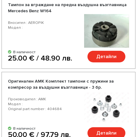
Тампон за вграждане на предна въздушна възглавница
Mercedes Benz W164
Вносител : AEROPIK
Модел :
В наличност
Детайли
25.00 € / 48.90 лв.
Оригинален AMK Комплект тампони с пружини за
компресор за въздушни възглавници - 3 бр.
Производител : AMK
Модел :
Original part number : 404684
В наличност
Детайли
50.00 € / 97.79 лв.