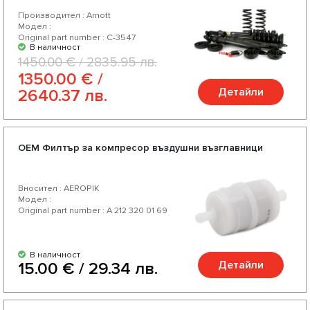
Производител : Arnott
Модел :
Original part number : C-3547
В наличност
1450.00 € / 2835.95 лв.
1350.00 € /
Детайли
2640.37 лв.
OEM Филтър за компресор въздушни възглавници
Вносител : AEROPIK
Модел :
Original part number : A 212 320 01 69
В наличност
Детайли
15.00 € / 29.34 лв.