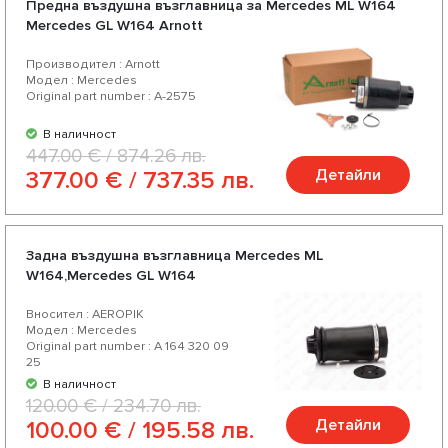
Предна въздушна възглавница за Mercedes ML W164
съотношение цена-качество, богат асортимент и
Mercedes GL W164 Arnott
разнообразие от над 200 продукта за Вашият
Производител : Arnott
автомобил.
Модел : Mercedes
Original part number : A-2575
В наличност
447.00 € / 874.26 лв.
Детайли
377.00 € / 737.35 лв.
Задна въздушна възглавница Mercedes ML
W164,Mercedes GL W164
Вносител : AEROPIK
Модел : Mercedes
Original part number : A 164 320 09
25
В наличност
120.00 € / 234.70 лв.
Детайли
100.00 € / 195.58 лв.