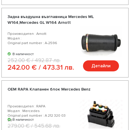
Задна въздушна възглавница Mercedes ML
W164,Mercedes GL W164 Arnott
Производител : Arnott
Модел :
Original part number : A-2596
В наличност
252.00 € / 492.87 лв.
Детайли
242.00 € / 473.31 лв.
OEM RAPA Клапанен блок Mercedes Benz
Производител : RAPA
Модел : Mercedes
Original part number : A 212 320 03
В наличност
58
279.00 € / 545.68 лв.