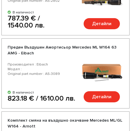
Original part number : AS-2802
В наличност
787.39 € /
Детайли
1540.00 лв.
Преден Въздушен Амортисьор Mercedes ML W164 63
AMG - Eibach
Производител : Eibach
Модел :
Original part number : AS-3089
В наличност
Детайли
823.18 € / 1610.00 лв.
Комплект смяна на въздушно окачване Mercedes ML/GL
W164 - Arnott