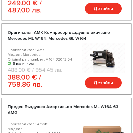
249.00 € /
Детайли
487.00 лв.
Оригинален AMK Компресор въздушно окачване
Mercedes ML W164, Mercedes GL W164
Производител : AMK
Модел : Mercedes
Original part number : A 164 320 12 04
В наличност
488.00 € / 954.45 лв.
388.00 € /
Детайли
758.86 лв.
Преден Въздушен Амортисьор Mercedes ML W164 63
AMG
Производител : Arnott
Модел :