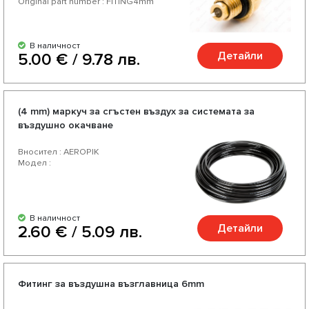
Original part number : FITING4mm
В наличност
Детайли
5.00 € / 9.78 лв.
(4 mm) маркуч за сгъстен въздух за системата за
въздушно окачване
Вносител : AEROPIK
Модел :
В наличност
Детайли
2.60 € / 5.09 лв.
Фитинг за въздушна възглавница 6mm