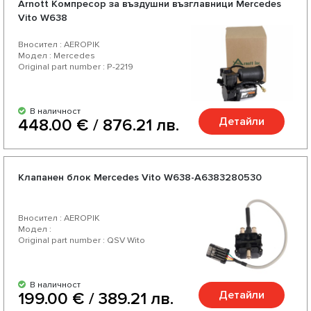
Arnott Компресор за въздушни възглавници Mercedes
Избирайки нас Вие избирате качествени части за Вашия
Vito W638
Мерцедес Vito W638 от доверени немски и американски
Вносител : AEROPIK
производители. Насладете се на отлично съотношение
Модел : Mercedes
Original part number : P-2219
цена-качество, богат асортимент и разнообразие от над
200 продукта за Вашият автомобил.
В наличност
Детайли
448.00 € / 876.21 лв.
Клапанен блок Mercedes Vito W638-A6383280530
Вносител : AEROPIK
Модел :
Original part number : QSV Wito
В наличност
Детайли
199.00 € / 389.21 лв.