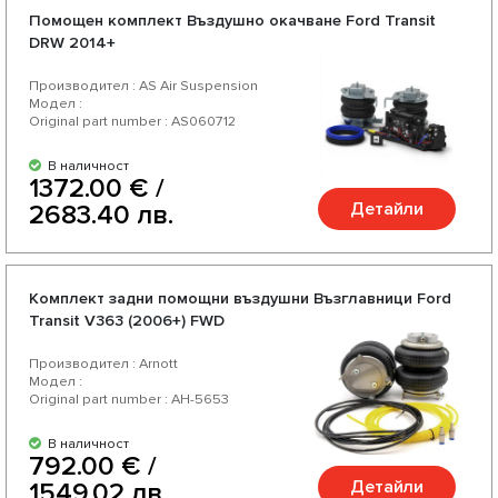
Помощен комплект Въздушно окачване Ford Transit
DRW 2014+
Производител : AS Air Suspension
Модел :
Original part number : AS060712
В наличност
1372.00 € /
Детайли
2683.40 лв.
Комплект задни помощни въздушни Възглавници Ford
Transit V363 (2006+) FWD
Производител : Arnott
Модел :
Original part number : AH-5653
В наличност
792.00 € /
Детайли
1549.02 лв.