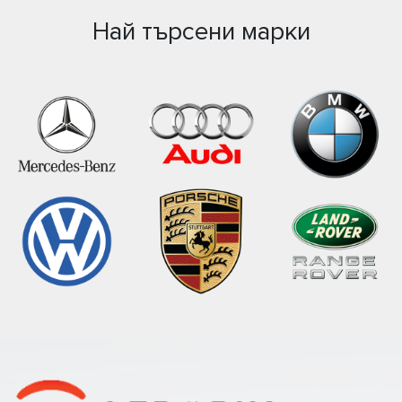
Най търсени марки