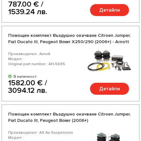
787.00 € /
Детайли
1539.24 лв.
Помощен комплект Въздушно окачване Citroen Jumper,
Fiat Ducato III, Peugeot Boxer X250/290 (2006+) - Arnott
Производител : Arnott
Модел :
Original part number : AH-5695
В наличност
1582.00 € /
Детайли
3094.12 лв.
Помощен комплект Въздушно окачване Citroen Jumper,
Fiat Ducato III, Peugeot Boxer (2006+)
Производител : AS Air Suspension
Модел :