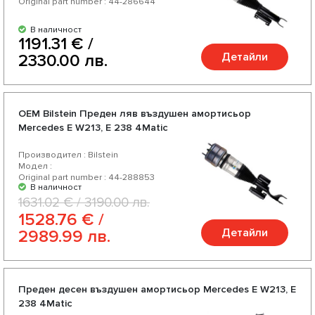
Original part number : 44-286644
В наличност
1191.31 € /
Детайли
2330.00 лв.
OEM Bilstein Преден ляв въздушен амортисьор
Mercedes E W213, E 238 4Matic
Производител : Bilstein
Модел :
Original part number : 44-288853
В наличност
1631.02 € / 3190.00 лв.
1528.76 € /
Детайли
2989.99 лв.
Преден десен въздушен амортисьор Mercedes E W213, E
238 4Matic