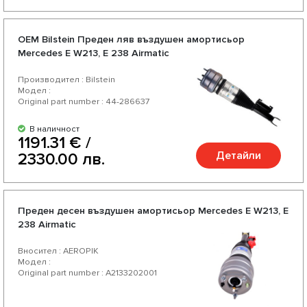
OEM Bilstein Преден ляв въздушен амортисьор
Mercedes E W213, E 238 Airmatic
Производител : Bilstein
Модел :
Original part number : 44-286637
В наличност
1191.31 € /
Детайли
2330.00 лв.
Преден десен въздушен амортисьор Mercedes E W213, E
238 Airmatic
Вносител : AEROPIK
Модел :
Original part number : A2133202001