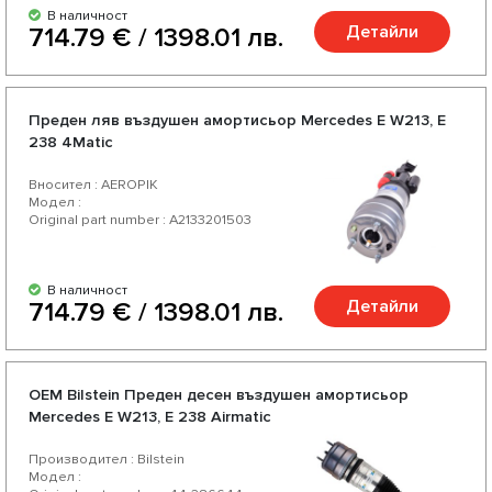
В наличност
Детайли
714.79 € / 1398.01 лв.
Преден ляв въздушен амортисьор Mercedes E W213, E
238 4Matic
Вносител : AEROPIK
Модел :
Original part number : A2133201503
В наличност
Детайли
714.79 € / 1398.01 лв.
OEM Bilstein Преден десен въздушен амортисьор
Mercedes E W213, E 238 Airmatic
Производител : Bilstein
Модел :