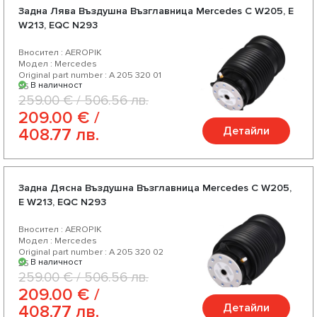
Задна Лява Въздушна Възглавница Mercedes C W205, E
W213, EQC N293
Вносител : AEROPIK
Модел : Mercedes
Original part number : A 205 320 01
В наличност
25
259.00 € / 506.56 лв.
209.00 € /
Детайли
408.77 лв.
Задна Дясна Въздушна Възглавница Mercedes C W205,
E W213, EQC N293
Вносител : AEROPIK
Модел : Mercedes
Original part number : A 205 320 02
В наличност
25
259.00 € / 506.56 лв.
209.00 € /
Детайли
408.77 лв.