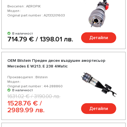
Вносител : AEROPIK
Модел :
Original part number : A2133201603
В наличност
Детайли
714.79 € / 1398.01 лв.
OEM Bilstein Преден десен въздушен амортисьор
Mercedes E W213, E 238 4Matic
Производител : Bilstein
Модел :
Original part number : 44-288860
В наличност
1631.02 € / 3190.00 лв.
1528.76 € /
Детайли
2989.99 лв.