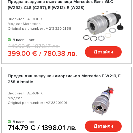
Предна въздушна възглавница Mercedes-Benz GLC
производители. Насладете се на отлично съотношение
(W253), CLS (C257), E (W213), E (W238)
цена-качество, богат асортимент и разнообразие от над
Вносител : AEROPIK
200 продукта за Вашият автомобил.
Модел : Mercedes
Original part number : A 213 320 21 38
В наличност
449.00 € / 878.17 лв.
Детайли
399.00 € / 780.38 лв.
Преден ляв въздушен амортисьор Mercedes E W213, E
238 Airmatic
Вносител : AEROPIK
Модел :
Original part number : A2133201901
В наличност
Детайли
714.79 € / 1398.01 лв.