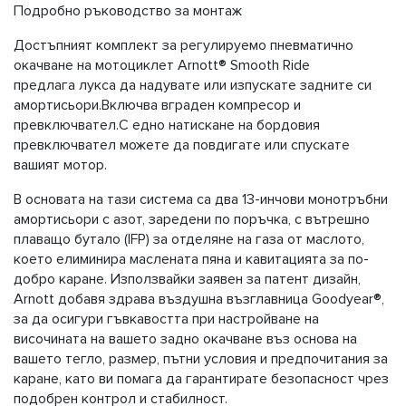
Подробно ръководство за монтаж
Достъпният комплект за регулируемо пневматично
окачване на мотоциклет Arnott® Smooth Ride
предлага лукса да надувате или изпускате задните си
амортисьори.Включва вграден компресор и
превключвател.С едно натискане на бордовия
превключвател можете да повдигате или спускате
вашият мотор.
В основата на тази система са два 13-инчови монотръбни
амортисьори с азот, заредени по поръчка, с вътрешно
плаващо бутало (IFP) за отделяне на газа от маслото,
което елиминира маслената пяна и кавитацията за по-
добро каране. Използвайки заявен за патент дизайн,
Arnott добавя здрава въздушна възглавница Goodyear®,
за да осигури гъвкавостта при настройване на
височината на вашето задно окачване въз основа на
вашето тегло, размер, пътни условия и предпочитания за
каране, като ви помага да гарантирате безопасност чрез
подобрен контрол и стабилност.