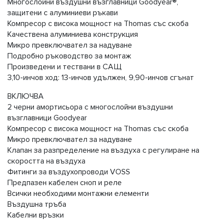
Многослойни въздушни възглавници Goodyear®,
защитени с алуминиеви ръкави
Компресор с висока мощност на Thomas със скоба
Качествена алуминиева конструкция
Микро превключвател за надуване
Подробно ръководство за монтаж
Произведени и тествани в САЩ
3,10-инчов ход: 13-инчов удължен, 9,90-инчов сгънат
ВКЛЮЧВА
2 черни амортисьора с многослойни въздушни
възглавници Goodyear
Компресор с висока мощност на Thomas със скоба
Микро превключвател за надуване
Клапан за разпределение на въздуха с регулиране на
скоростта на въздуха
Фитинги за въздухопроводи VOSS
Предпазен кабелен сноп и реле
Всички необходими монтажни елементи
Въздушна тръба
Кабелни връзки