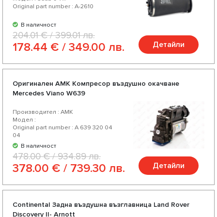
Original part number : A-2610
В наличност
204.01 € / 399.01 лв.
Детайли
178.44 € / 349.00 лв.
Оригинален AMK Компресор въздушно окачване
Mercedes Viano W639
Производител : АМК
Модел :
Original part number : A 639 320 04
04
В наличност
478.00 € / 934.89 лв.
Детайли
378.00 € / 739.30 лв.
Continental Задна въздушна възглавница Land Rover
Discovery II- Arnott