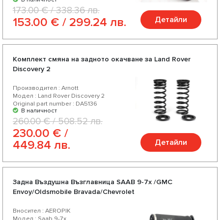
173.00 € / 338.36 лв.
Детайли
153.00 € / 299.24 лв.
Комплект смяна на задното окачване за Land Rover
Discovery 2
Производител : Arnott
Модел : Land Rover Discovery 2
Original part number : DA5136
В наличност
260.00 € / 508.52 лв.
230.00 € /
Детайли
449.84 лв.
Задна Въздушна Възглавница SAAB 9-7x /GMC
Envoy/Oldsmobile Bravada/Chevrolet
Вносител : AEROPIK
Модел : Saab 9-7x