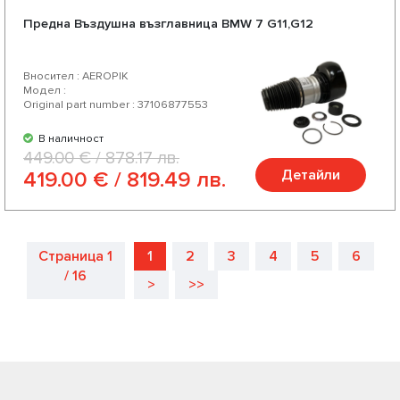
Предна Въздушна възглавница BMW 7 G11,G12
Вносител : AEROPIK
Модел :
Original part number : 37106877553
В наличност
449.00 € / 878.17 лв.
Детайли
419.00 € / 819.49 лв.
Страница 1
1
2
3
4
5
6
/ 16
>
>>