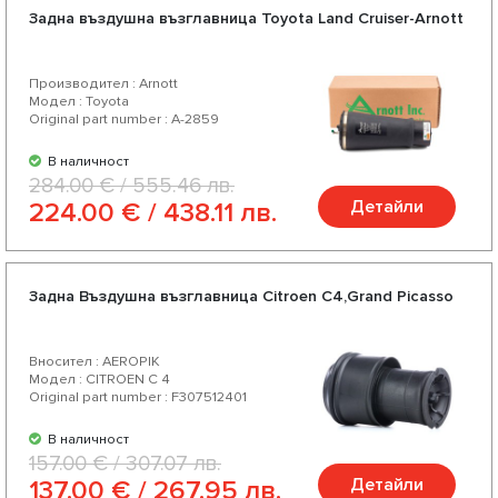
Задна въздушна възглавница Toyota Land Cruiser-Arnott
Производител : Arnott
Модел : Toyota
Original part number : A-2859
В наличност
284.00 € / 555.46 лв.
Детайли
224.00 € / 438.11 лв.
Задна Въздушна възглавница Citroen C4,Grand Picasso
Вносител : AEROPIK
Модел : CITROEN C 4
Original part number : F307512401
В наличност
157.00 € / 307.07 лв.
Детайли
137.00 € / 267.95 лв.