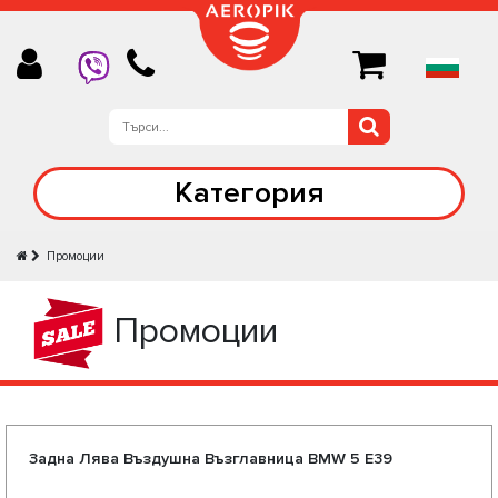
Категория
Промоции
Промоции
Заднa Лява Въздушнa Възглавницa BMW 5 E39