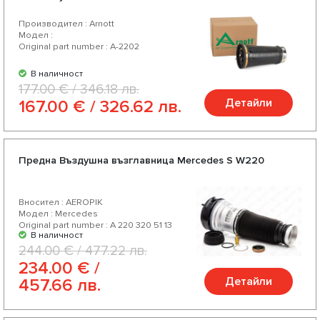
Производител : Arnott
Модел :
Original part number : A-2202
В наличност
177.00 € / 346.18 лв.
Детайли
167.00 € / 326.62 лв.
Предна Въздушна възглавница Mercedes S W220
Вносител : AEROPIK
Модел : Mercedes
Original part number : A 220 320 51 13
В наличност
244.00 € / 477.22 лв.
234.00 € /
Детайли
457.66 лв.