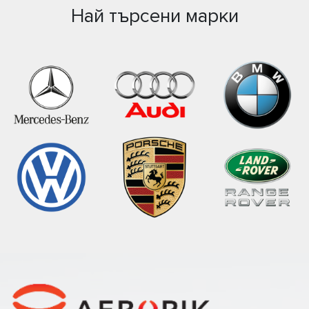
Най търсени марки