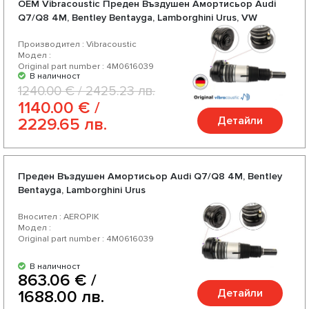
OEM Vibracoustic Преден Въздушен Амортисьор Audi
Q7/Q8 4M, Bentley Bentayga, Lamborghini Urus, VW
Touareg III CR
Производител : Vibracoustic
Модел :
Original part number : 4M0616039
В наличност
1240.00 € / 2425.23 лв.
1140.00 € /
Детайли
2229.65 лв.
Преден Въздушен Амортисьор Audi Q7/Q8 4M, Bentley
Bentayga, Lamborghini Urus
Вносител : AEROPIK
Модел :
Original part number : 4M0616039
В наличност
863.06 € /
Детайли
1688.00 лв.