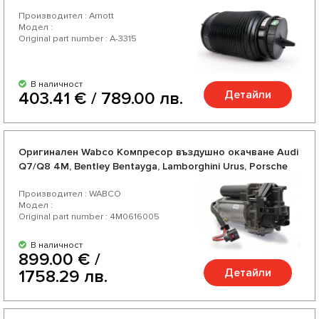
Производител : Arnott
Модел :
Original part number : A-3315
В наличност
Детайли
403.41 € / 789.00 лв.
Oригинален Wabco Компресор въздушно окачване Audi
Q7/Q8 4M, Bentley Bentayga, Lamborghini Urus, Porsche
Cayenne 9Y, VW Touareg III CR
Производител : WABCO
Модел :
Original part number : 4M0616005
В наличност
899.00 € /
Детайли
1758.29 лв.