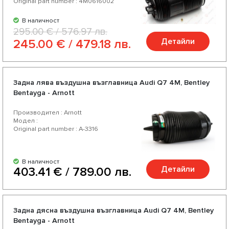
Original part number : 4M0616002
В наличност
295.00 € / 576.97 лв.
Детайли
245.00 € / 479.18 лв.
Задна лява въздушна възглавница Audi Q7 4M, Bentley
Bentayga - Arnott
Производител : Arnott
Модел :
Original part number : A-3316
В наличност
Детайли
403.41 € / 789.00 лв.
Задна дясна въздушна възглавница Audi Q7 4M, Bentley
Bentayga - Arnott