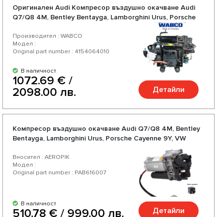
Oригинален Audi Компресор въздушно окачване Audi
Q7/Q8 4M, Bentley Bentayga, Lamborghini Urus, Porsche
Cayenne 9Y, VW Touareg III CR
Производител : WABCO
Модел :
Original part number : 4154064010
В наличност
1072.69 € /
Детайли
2098.00 лв.
Компресор въздушно окачване Audi Q7/Q8 4M, Bentley
Bentayga, Lamborghini Urus, Porsche Cayenne 9Y, VW
Touareg III CR
Вносител : AEROPIK
Модел :
Original part number : PAB616007
В наличност
Детайли
510.78 € / 999.00 лв.