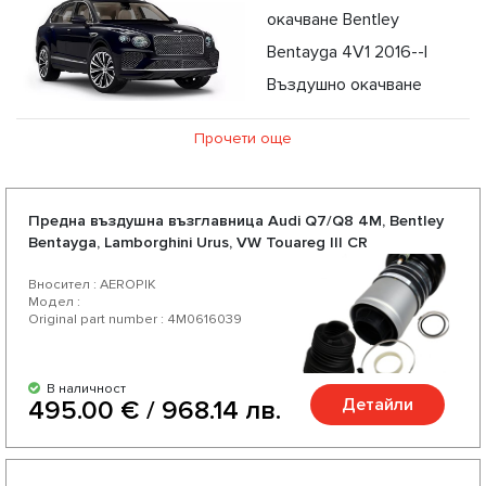
окачване Bentley
Bentayga 4V1 2016--|
Въздушно окачване
Bentley Bentayga 4V1 2016--
Прочети още
Предна въздушна възглавница Audi Q7/Q8 4M, Bentley
Bentayga, Lamborghini Urus, VW Touareg III CR
Вносител : AEROPIK
Модел :
Original part number : 4M0616039
В наличност
Детайли
495.00 € / 968.14 лв.