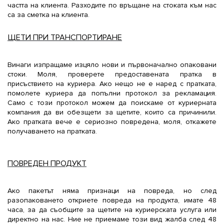
частта на клиента. Разходите по връщане на стоката към нас
са за сметка на клиента.
ЩЕТИ ПРИ ТРАНСПОРТИРАНЕ
Винаги изпращаме изцяло нови и първоначално опаковани
стоки. Моля, проверете предоставената пратка в
присъствието на куриера. Ако нещо не е наред с пратката,
помолете куриера да попълни протокол за рекламация.
Само с този протокол можем да поискаме от куриерната
компания да ви обезщети за щетите, които са причинили.
Ако пратката вече е сериозно повредена, моля, откажете
получаването на пратката.
ПОВРЕДЕН ПРОДУКТ
Ако пакетът няма признаци на повреда, но след
разопаковането откриете повреда на продукта, имате 48
часа, за да съобщите за щетите на куриерската услуга или
директно на нас. Ние не приемаме този вид жалба след 48