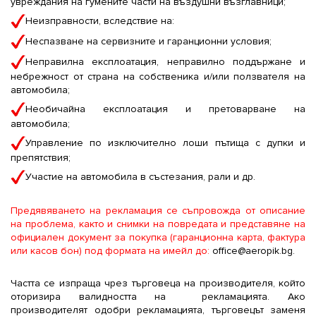
увреждания на гумените части на въздушни възглавници;
Неизправности, вследствие на:
Неспазване на сервизните и гаранционни условия;
Неправилна експлоатация, неправилно поддържане и
небрежност от страна на собственика и/или ползвателя на
автомобила;
Необичайна експлоатация и претоварване на
автомобила;
Управление по изключително лоши пътища с дупки и
препятствия;
Участие на автомобила в състезания, рали и др.
Предявяването на рекламация се съпровожда от описание
на проблема, както и снимки на повредата и представяне на
официален документ за покупка (гаранционна карта, фактура
или касов бон) под формата на имейл до:
office@aeropik.bg
.
Частта се изпраща чрез търговеца на производителя, който
оторизира валидността на рекламацията. Ако
производителят одобри рекламацията, търговецът заменя