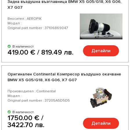
Задна въздушна възглавница BMW X5 G05/G18, X6 G06,
X7 G07
Вносител : AEROPIK
Модел :
Original part number : 37106869047
В наличност
Детайли
419.00 € / 819.49 лв.
Оригинален Continental Компресор въздушно окачване
BMW X5 G05/G18, X6 G06, X7 G07
Производител : Continental
Модел :
Original part number : 37205A5D5D5
В наличност
1750.00 € /
Детайли
3422.70 лв.