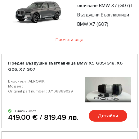
окачване BMW X7 (G07) |
Въздушни Възглавници
BMW X7 (G07)
„БМВ X7“ е модел автомобили с повишена проходимост
Прочети още
(сегмент J) на германската компания „БМВ“, произвеждан
в Грер от 2019 година.
Моделът е въведен като най-големият в серията от 7
Предна Въздушна възглавница BMW X5 G05/G18, X6
G06, X7 G07
модела с повишена проходимост на марката и при
въвеждането му е най-големият автомобил в историята
Вносител : AEROPIK
Модел :
на „БМВ“.
Original part number : 37106869029
В наличност
Детайли
419.00 € / 819.49 лв.