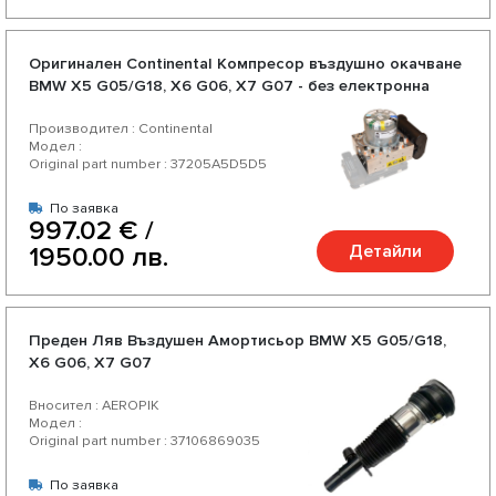
Оригинален Continental Компресор въздушно окачване
BMW X5 G05/G18, X6 G06, X7 G07 - без електронна
платка
Производител : Continental
Модел :
Original part number : 37205A5D5D5
По заявка
997.02 € /
Детайли
1950.00 лв.
Преден Ляв Въздушен Амортисьор BMW X5 G05/G18,
X6 G06, X7 G07
Вносител : AEROPIK
Модел :
Original part number : 37106869035
По заявка