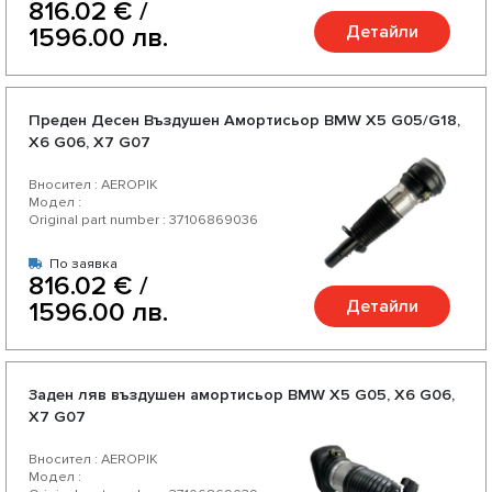
816.02 € /
Детайли
1596.00 лв.
Преден Десен Въздушен Амортисьор BMW X5 G05/G18,
X6 G06, X7 G07
Вносител : AEROPIK
Модел :
Original part number : 37106869036
По заявка
816.02 € /
Детайли
1596.00 лв.
Заден ляв въздушен амортисьор BMW X5 G05, X6 G06,
X7 G07
Вносител : AEROPIK
Модел :