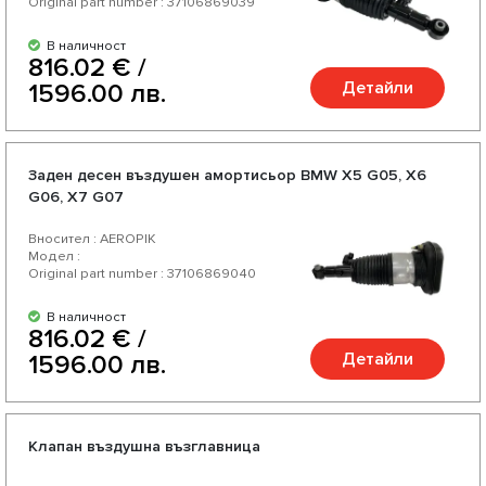
Original part number : 37106869039
В наличност
816.02 € /
Детайли
1596.00 лв.
Заден десен въздушен амортисьор BMW X5 G05, X6
G06, X7 G07
Вносител : AEROPIK
Модел :
Original part number : 37106869040
В наличност
816.02 € /
Детайли
1596.00 лв.
Клапан въздушна възглавница