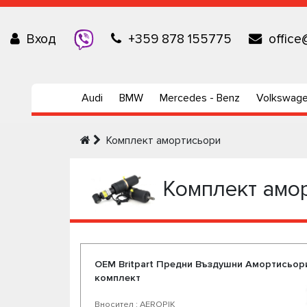
Вход
+359 878 155775
office
Audi
BMW
Mercedes - Benz
Volkswag
Комплект амортисьори
Комплект амо
OEM Britpart Предни Въздушни Амортисьори 
комплект
Вносител : AEROPIK