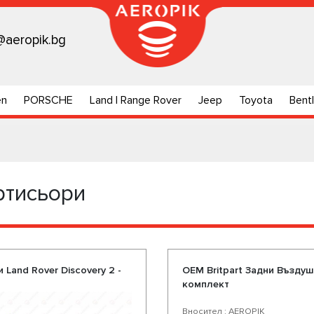
@aeropik.bg
en
PORSCHE
Land | Range Rover
Jeep
Toyota
Bent
ртисьори
Land Rover Discovery 2 -
OEM Britpart Задни Въздуш
комплект
Вносител : AEROPIK