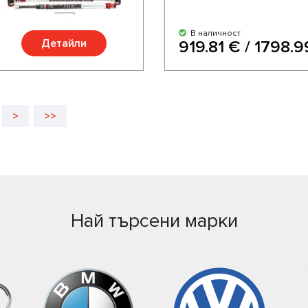
В наличност
Детайли
919.81 € / 1798.9
>
>>
Най търсени марки