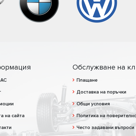
ормация
Обслужване на кл
НАС
Плащане
г
Доставка на поръчки
моции
Общи условия
а на сайта
Политика на поверителн
такти
Често задавани въпроси