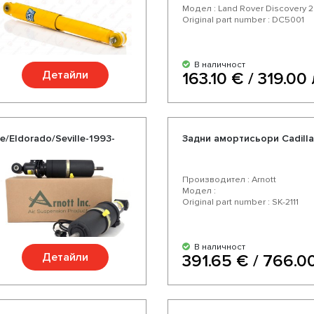
Модел : Land Rover Discovery 2
Original part number : DC5001
В наличност
Детайли
163.10 € / 319.00 
/Eldorado/Seville-1993-
Задни амортисьори Cadilla
Производител : Arnott
Модел :
Original part number : SK-2111
В наличност
Детайли
391.65 € / 766.00