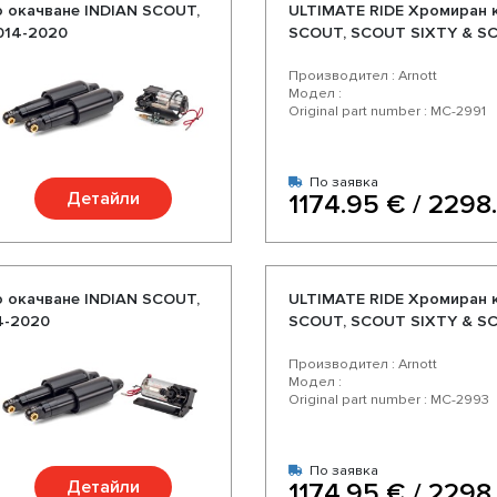
о окачване INDIAN SCOUT,
ULTIMATE RIDE Хромиран 
014-2020
SCOUT, SCOUT SIXTY & SC
Производител : Arnott
Модел :
Original part number : MC-2991
По заявка
Детайли
1174.95 € / 2298
о окачване INDIAN SCOUT,
ULTIMATE RIDE Хромиран 
4-2020
SCOUT, SCOUT SIXTY & SC
Производител : Arnott
Модел :
Original part number : MC-2993
По заявка
Детайли
1174.95 € / 2298