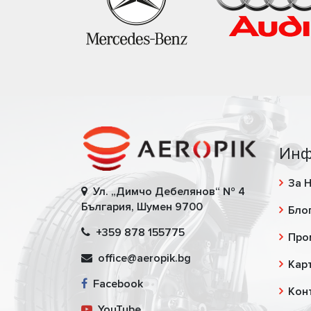
Инф
За 
Ул. „Димчо Дебелянов“ № 4
България, Шумен 9700
Бло
+359 878 155775
Про
office@aeropik.bg
Карт
Facebook
Кон
YouTube