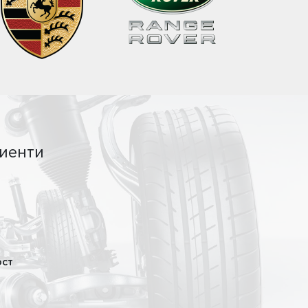
иенти
ост