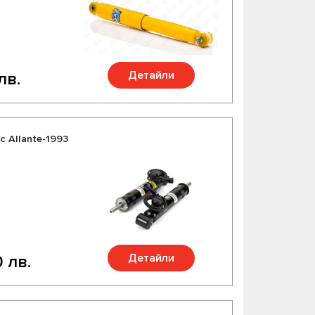
Детайли
лв.
c Allante-1993
Детайли
 лв.