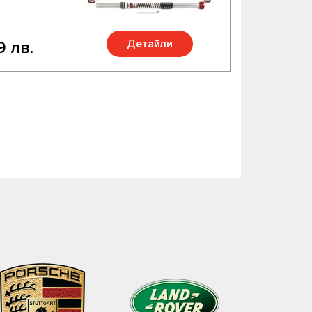
Детайли
9 лв.