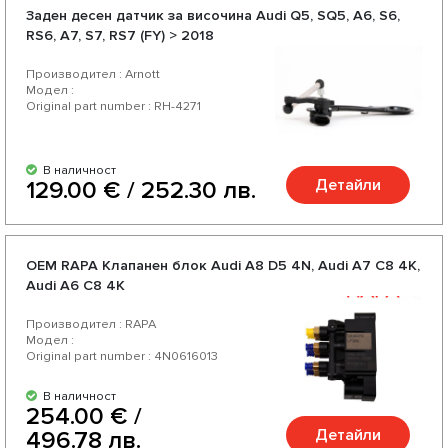
Заден десен датчик за височина Audi Q5, SQ5, A6, S6,
RS6, A7, S7, RS7 (FY) > 2018
Производител : Arnott
Модел :
Original part number : RH-4271
В наличност
Детайли
129.00 € / 252.30 лв.
OEM RAPA Клапанен блок Audi A8 D5 4N, Audi А7 C8 4K,
Audi А6 C8 4K
Производител : RAPA
Модел :
Original part number : 4N0616013
В наличност
254.00 € /
Детайли
496.78 лв.