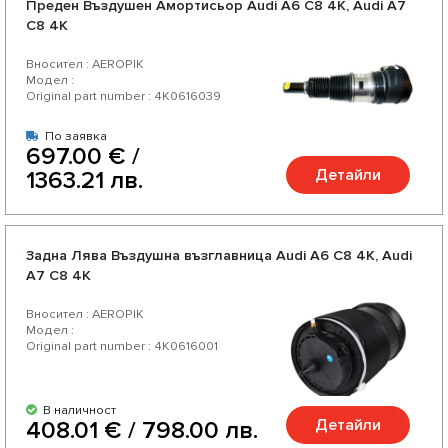
Преден Въздушен Амортисьор Audi А6 C8 4K, Audi А7
C8 4K
Вносител : AEROPIK
Модел :
Original part number : 4K0616039
По заявка
697.00 € /
Детайли
1363.21 лв.
Задна Лява Въздушна възглавница Audi А6 C8 4K, Audi
А7 C8 4K
Вносител : AEROPIK
Модел :
Original part number : 4K0616001
В наличност
Детайли
408.01 € / 798.00 лв.