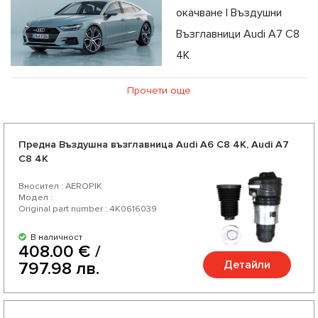
окачване | Въздушни
Възглавници Audi А7 C8
4K
Прочети още
Предна Въздушна възглавница Audi А6 C8 4K, Audi А7
C8 4K
Вносител : AEROPIK
Модел :
Original part number : 4K0616039
В наличност
408.00 € /
Детайли
797.98 лв.