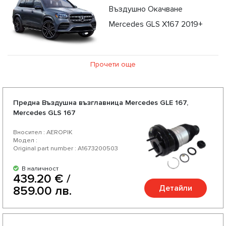
Въздушно Окачване
Mercedes GLS X167 2019+
Прочети още
Предна Въздушна възглавница Mercedes GLE 167,
Mercedes GLS 167
Вносител : AEROPIK
Модел :
Original part number : A1673200503
В наличност
439.20 € /
Детайли
859.00 лв.