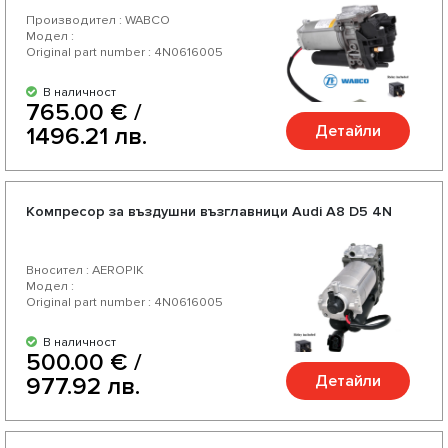
Производител : WABCO
Модел :
Original part number : 4N0616005
В наличност
765.00 € /
Детайли
1496.21 лв.
Компресор за въздушни възглавници Audi A8 D5 4N
Вносител : AEROPIK
Модел :
Original part number : 4N0616005
В наличност
500.00 € /
Детайли
977.92 лв.