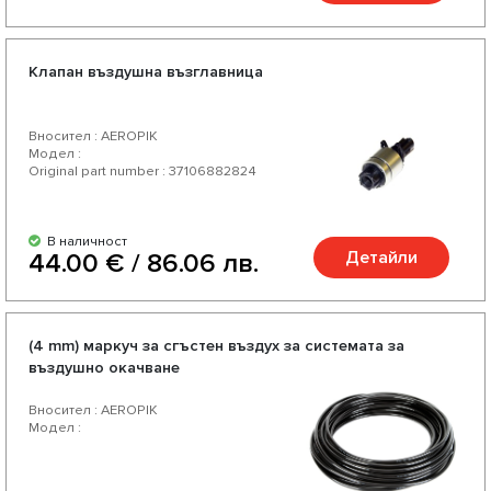
Клапан въздушна възглавница
Вносител : AEROPIK
Модел :
Original part number : 37106882824
В наличност
Детайли
44.00 € / 86.06 лв.
(4 mm) маркуч за сгъстен въздух за системата за
въздушно окачване
Вносител : AEROPIK
Модел :