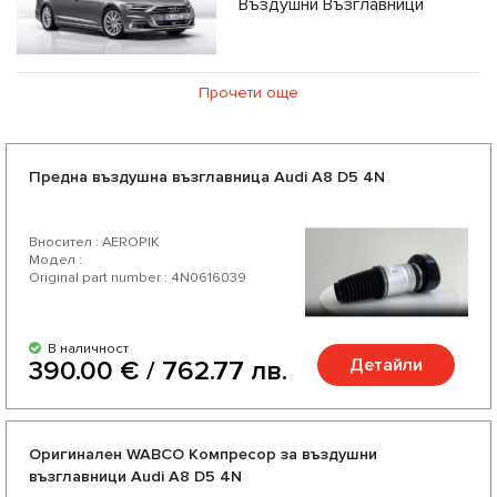
Въздушни Възглавници
Прочети още
Предна въздушна възглавница Audi А8 D5 4N
Вносител : AEROPIK
Модел :
Original part number : 4N0616039
В наличност
Детайли
390.00 € / 762.77 лв.
Оригинален WABCO Компресор за въздушни
възглавници Audi A8 D5 4N