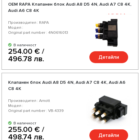
OEM RAPA Клапанен блок Audi A8 D5 4N, Audi А7 C8 4K,
Audi А6 C8 4K
Производител : RAPA
Модел :
Original part number : 4N0616013
В наличност
254.00 € /
Детайли
496.78 лв.
Клапанен блок Audi A8 D5 4N, Audi А7 C8 4K, Audi А6
C8 4K
Производител : Arnott
Модел :
Original part number : VB-4339
В наличност
255.00 € /
Детайли
498.74 лв.