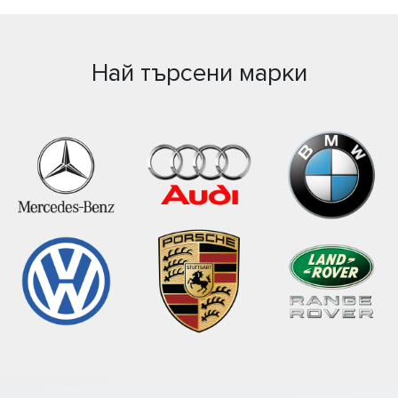
Най търсени марки