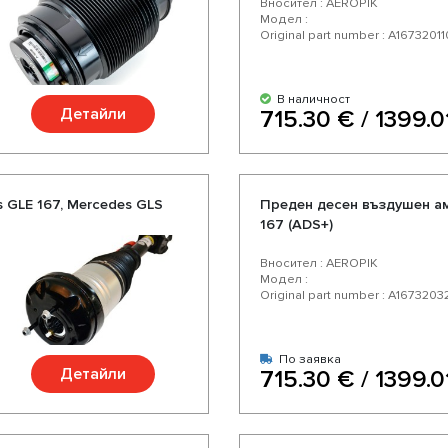
Вносител : AEROPIK
Модел :
Original part number : A1673201
В наличност
Детайли
715.30 € / 1399.0
 GLE 167, Mercedes GLS
Преден десен въздушен ам
167 (ADS+)
Вносител : AEROPIK
Модел :
Original part number : A1673203
По заявка
Детайли
715.30 € / 1399.0