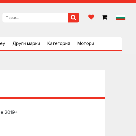
ley
Други марки
Категория
Мотори
pe 2019+