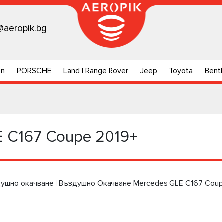
@aeropik.bg
en
PORSCHE
Land | Range Rover
Jeep
Toyota
Bent
E C167 Coupe 2019+
душно окачване | Въздушно Окачване Mercedes GLE C167 Cou