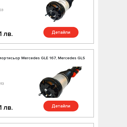
103
Детайли
1 лв.
ортисьор Mercedes GLE 167, Mercedes GLS
213
Детайли
1 лв.