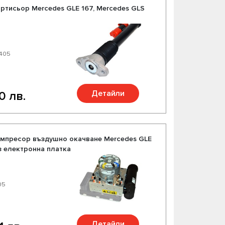
ртисьор Mercedes GLE 167, Mercedes GLS
0405
Детайли
0 лв.
омпресор въздушно окачване Mercedes GLE
ез електронна платка
05
Детайли