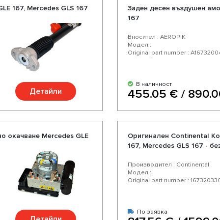
LE 167, Mercedes GLS 167
Заден десен въздушен амо
167
Вносител : AEROPIK
Модел :
Original part number : A167320
В наличност
Детайли
455.05 € / 890.0
но окачване Mercedes GLE
Оригинален Continental К
167, Mercedes GLS 167 - б
Производител : Continental
Модел :
Original part number : 16732033
По заявка
Детайли