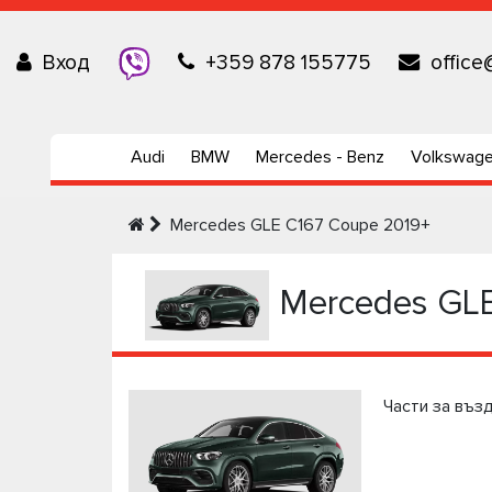
Вход
+359 878 155775
office
Audi
BMW
Mercedes - Benz
Volkswag
Mercedes GLE C167 Coupe 2019+
Mercedes GL
Части за въз