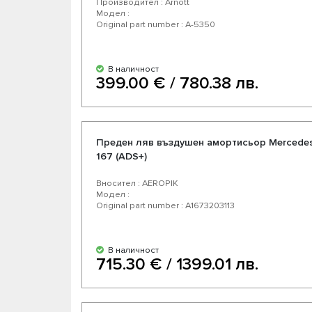
Производител : Arnott
Модел :
Original part number : A-5350
В наличност
399.00 € / 780.38 лв.
Преден ляв въздушен амортисьор Mercedes
167 (ADS+)
Вносител : AEROPIK
Модел :
Original part number : A1673203113
В наличност
715.30 € / 1399.01 лв.