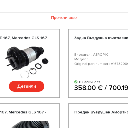
Прочети още
 167, Mercedes GLS 167
Задна Въздушна възглавни
Вносител : AEROPIK
Модел :
Original part number : A167320
В наличност
Детайли
358.00 € / 700.19
67, Mercedes GLS 167 -
Преден Въздушен Амортись