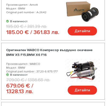
цена-качество, богат асортимент и разнообразие от над
Производител : Arnott
200 продукта за Вашият автомобил.
Модел : BMW
Original part number : A-2642
В наличност
195.00 € / 381.39 лв.
Детайли
185.00 € / 361.83 лв.
Оригинален WABCO Компресор въздушно окачване
BMW X5 F15,BMW X6 F16
Производител : WABCO
Модел : BMW
Original part number : 37.20-6 875 177
В наличност
709.00 € / 1386.68 лв.
679.06 € /
Детайли
1328.13 лв.