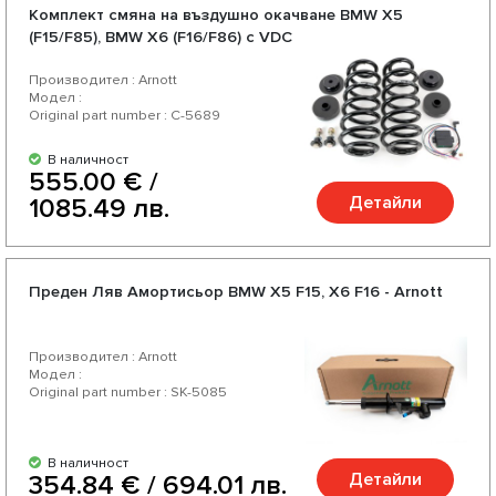
Комплект смяна на въздушно окачване BMW X5
(F15/F85), BMW X6 (F16/F86) c VDC
Производител : Arnott
Модел :
Original part number : C-5689
В наличност
555.00 € /
Детайли
1085.49 лв.
Преден Ляв Амортисьор BMW X5 F15, X6 F16 - Arnott
Производител : Arnott
Модел :
Original part number : SK-5085
В наличност
Детайли
354.84 € / 694.01 лв.