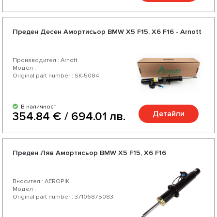
Преден Десен Амортисьор BMW X5 F15, X6 F16 - Arnott
Производител : Arnott
Модел :
Original part number : SK-5084
В наличност
Детайли
354.84 € / 694.01 лв.
Преден Ляв Амортисьор BMW X5 F15, X6 F16
Вносител : AEROPIK
Модел :
Original part number : 37106875083