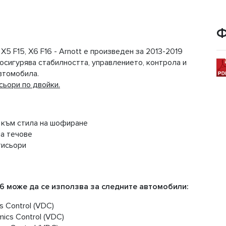
Ф
 F15, X6 F16 - Arnott е произведен за 2013-2019
 осигурява стабилността, управлението, контрола и
втомобила.
сьори по двойки.
н към стила на шофиране
а течове
тисьори
6 може да се използва за следните автомобили:
s Control (VDC)
mics Control (VDC)