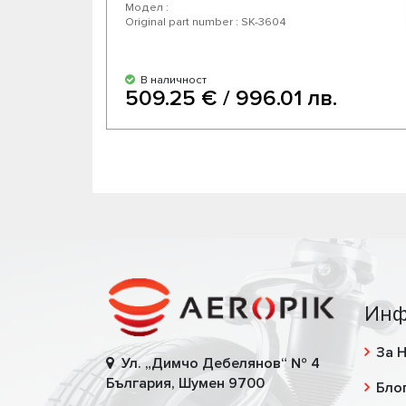
Модел :
Original part number : SK-3604
В наличност
509.25 € / 996.01 лв.
Инф
За 
Ул. „Димчо Дебелянов“ № 4
България, Шумен 9700
Бло