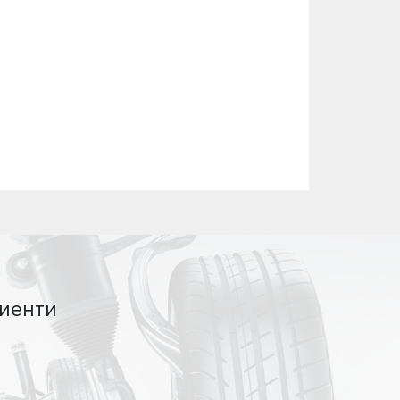
иенти