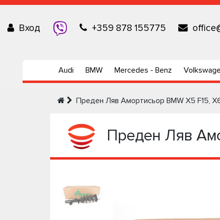
Вход
+359 878 155775
office
Audi
BMW
Mercedes - Benz
Volkswag
Преден Ляв Амортисьор BMW X5 F15, X6 
Преден Ляв Амор