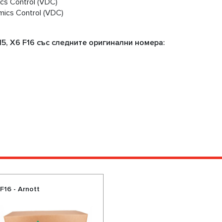
cs Control (VDC)
mics Control (VDC)
, X6 F16 със следните оригинални номера:
16 - Arnott