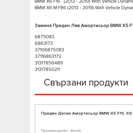
BMW X6 F16 (2013 - 2019) With Vehicle Dynami
BMW X6 M F86 (2013 - 2019) With Vehicle Dyna
Заменя Преден Ляв Амортисьор BMW X5 F15
6875083
6863173
37106875083
37116863173
31317856489
31317850211
Свързани продукти
Преден Десен Амортисьор BMW X5 F15, X6 F
Производител : Arnott