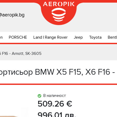
@aeropik.bg
en
PORSCHE
Land | Range Rover
Jeep
Toyota
Bent
F16 - Arnott, SK-3605
тисьор BMW X5 F15, X6 F16 - 
В наличност
509.26 €
996.01 лв.