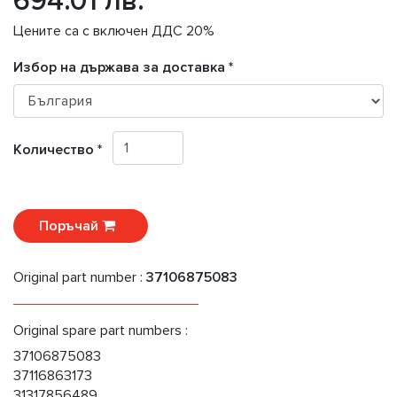
694.01 лв.
Цените са с включен ДДС 20%
Избор на държава за доставка *
Количество *
Поръчай
Original part number :
37106875083
Original spare part numbers :
37106875083
37116863173
31317856489