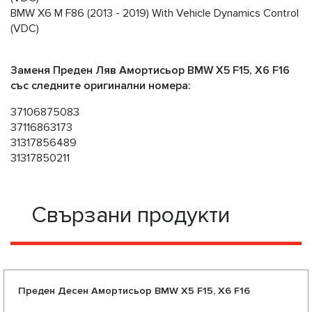
BMW X6 M F86 (2013 - 2019) With Vehicle Dynamics Control
(VDC)
Заменя Преден Ляв Амортисьор BMW X5 F15, X6 F16
със следните оригинални номера:
37106875083
37116863173
31317856489
31317850211
Свързани продукти
Преден Десен Амортисьор BMW X5 F15, X6 F16