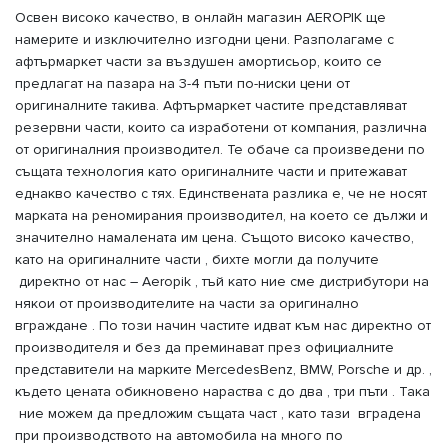
Освен високо качество, в онлайн магазин AEROPIK ще
намерите и изключително изгодни цени. Разполагаме с
афтърмаркет части за въздушен амортисьор, които се
предлагат на пазара на 3-4 пъти по-ниски цени от
оригиналните такива. Афтърмаркет частите представляват
резервни части, които са изработени от компания, различна
от оригиналния производител. Те обаче са произведени по
същата технология като оригиналните части и притежават
еднакво качество с тях. Единствената разлика е, че не носят
марката на реномирания производител, на което се дължи и
значително намалената им цена. Същото високо качество,
като на оригиналните части , бихте могли да получите
директно от нас – Aeropik , тъй като ние сме дистрибутори на
някои от производителите на части за оригинално
вграждане . По този начин частите идват към нас директно от
производителя и без да преминават през официалните
представители на марките MercedesBenz, BMW, Porsche и др. ,
където цената обикновено нараства с до два , три пъти . Така
ние можем да предложим същата част , като тази вградена
при производството на автомобила на много по