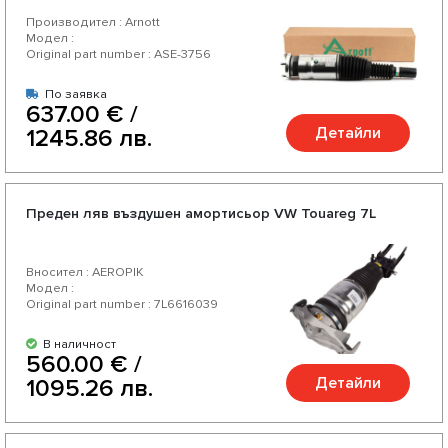
Производител : Arnott
Модел :
Original part number : ASE-3756
По заявка
637.00 € /
Детайли
1245.86 лв.
Преден ляв въздушен амортисьор VW Touareg 7L
Вносител : AEROPIK
Модел :
Original part number : 7L6616039
В наличност
560.00 € /
Детайли
1095.26 лв.