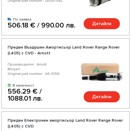
Original part number : LR087082
По заявка
Детайли
506.18 € / 990.00 лв.
Предeн Въздушен Амортисьор Land Rover Range Rover
(L405) c CVD - Arnott
Производител : Arnott
Модел :
Original part number : AS-3355
В наличност
556.29 € /
Детайли
1088.01 лв.
Преден Електронен амортисьор Land Rover Range Rover
(L405) c CVD