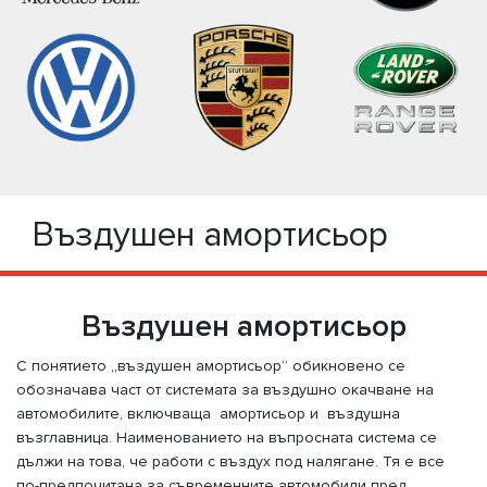
Въздушен амортисьор
Въздушен амортисьор
С понятието „въздушен амортисьор“ обикновено се
обозначава част от системата за въздушно окачване на
автомобилите, включваща амортисьор и въздушна
възглавница. Наименованието на въпросната система се
дължи на това, че работи с въздух под налягане. Тя е все
по-предпочитана за съвременните автомобили пред