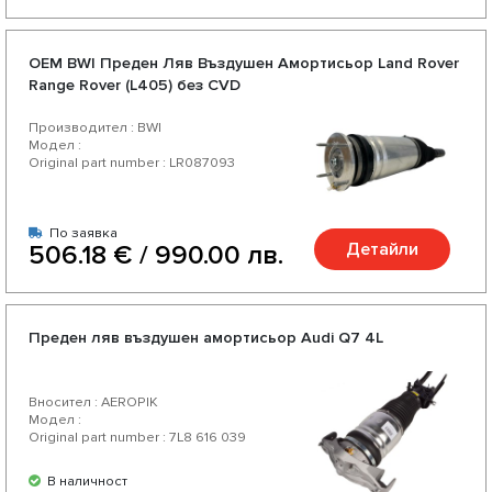
OEM BWI Предeн Ляв Въздушен Амортисьор Land Rover
Range Rover (L405) без CVD
Производител : BWI
Модел :
Original part number : LR087093
По заявка
Детайли
506.18 € / 990.00 лв.
Преден ляв въздушен амортисьор Audi Q7 4L
Вносител : AEROPIK
Модел :
Original part number : 7L8 616 039
В наличност