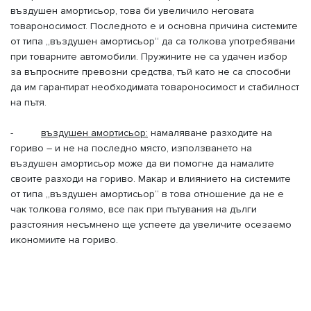
въздушен амортисьор, това би увеличило неговата
товароносимост. Последното е и основна причина системите
от типа „въздушен амортисьор“ да са толкова употребявани
при товарните автомобили. Пружините не са удачен избор
за въпросните превозни средства, тъй като не са способни
да им гарантират необходимата товароносимост и стабилност
на пътя.
-
въздушен амортисьор:
намаляване разходите на
гориво – и не на последно място, използването на
въздушен амортисьор може да ви помогне да намалите
своите разходи на гориво. Макар и влиянието на системите
от типа „въздушен амортисьор“ в това отношение да не е
чак толкова голямо, все пак при пътувания на дълги
разстояния несъмнено ще успеете да увеличите осезаемо
икономиите на гориво.