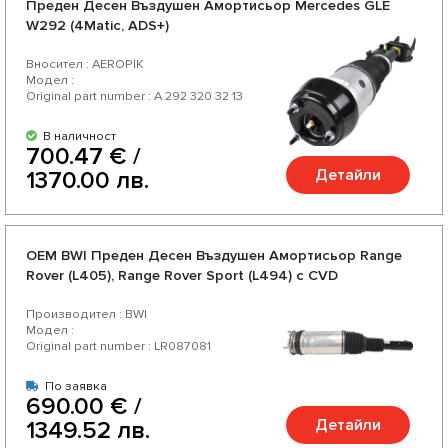
Предeн Десен Въздушен Амортисьор Mercedes GLE
W292 (4Matic, ADS+)
Вносител : AEROPIK
Модел :
Original part number : A 292 320 32 13
В наличност
700.47 € /
Детайли
1370.00 лв.
OEM BWI Предeн Десен Въздушен Амортисьор Range
Rover (L405), Range Rover Sport (L494) с CVD
Производител : BWI
Модел :
Original part number : LR087081
По заявка
690.00 € /
Детайли
1349.52 лв.