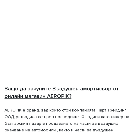
Защо да закупите Въздушен амортисьор от
онлайн магазин AEROPIK?
AEROPIK е бранд, зад който стои компанията Парт Трейдинг
ООД, утвърдила се през последните 10 години като лидер на
българския пазар в продаването на части за въздушно
окачване на автомобили , както и части за въздушен