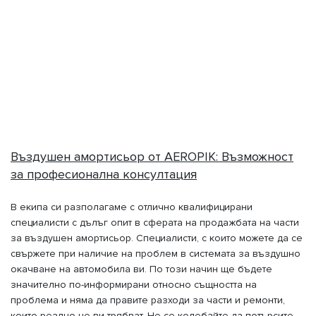
Въздушен амортисьор от AEROPIK: Възможност
за професионална консултация
В екипа си разполагаме с отлично квалифицирани
специалисти с дълъг опит в сферата на продажбата на части
за въздушен амортисьор. Специалисти, с които можете да се
свържете при наличие на проблем в системата за въздушно
окачване на автомобила ви. По този начин ще бъдете
значително по-информирани относно същността на
проблема и няма да правите разходи за части и ремонти,
които реално не ви трябват. Не се колебайте да потърсите