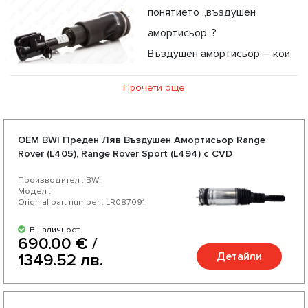
понятието „въздушен
амортисьор“?
Въздушен амортисьор – кои
са ползите и преимуществата от употребата му?
Прочети още
Въздушен амортисьор от AEROPIK: Възможност за
професионална консултация
OEM BWI Предeн Ляв Въздушен Амортисьор Range
Rover (L405), Range Rover Sport (L494) с CVD
Производител : BWI
Модел :
Original part number : LR087091
В наличност
690.00 € /
Детайли
1349.52 лв.