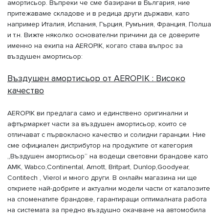
амортисьор. Въпреки че сме базирани в България, ние
притежаваме складове и в редица други държави, като
например Италия, Испания, Гърция, Румъния, Франция, Полша
и т.н. Вижте няколко основателни причини да се доверите
именно на екипа на AEROPIK, когато става въпрос за
въздушен амортисьор:
Въздушен амортисьор от AEROPIK : Високо
качество
AEROPIK ви предлага само и единствено оригинални и
афтърмаркет части за въздушен амортисьор, които се
отличават с първокласно качество и солидни гаранции. Ние
сме официален дистрибутор на продуктите от категория
„Въздушен амортисьор“ на водещи световни брандове като
AMK, Wabco,Continental, Arnott, Britpart, Dunlop,Goodyear,
Contitech , Vierol и много други. В онлайн магазина ни ще
откриете най-добрите и актуални модели части от каталозите
на споменатите брандове, гарантиращи оптималната работа
на системата за предно въздушно окачване на автомобила