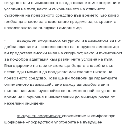
сигурността и възможността за адаптиране към конкретните
условия на пътя, както и съхранението на отличното
състояние на превозното средство във времето. Ето какво
трябва да знаете за споменатите предимства, свързани с
използването на въздушен амортисьор:
-
въздушен амортисьор:
сигурност и възможност за по-
добра адаптация – използването на въздушен амортисьор
ви предоставя високи нива на сигурност, както и възможност
за по-добра адаптация към различните условия на пътя.
Благодарение на тази система ще бъдете способни във
всеки един момент да повдигате или сваляте нивото на
превозното средство. Това ще ви позволи да гарантирате
оптималното взаимодействие между автомобила ви и
пътната настилка, чувствайки се възможно най-сигурно по
време на шофиране и намалявайки до минимум риска от
нежелани инциденти.
-
въздушен амортисьор:
спокойствие и комфорт при
шофиране –посредством употребата на въздушен