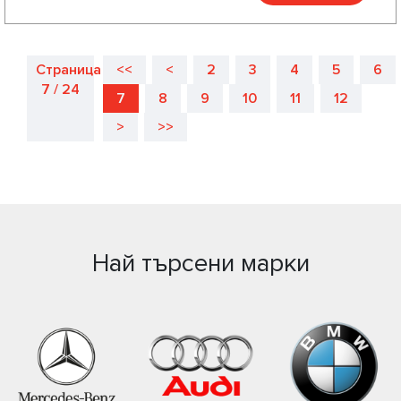
Страница
<<
<
2
3
4
5
6
7 / 24
7
8
9
10
11
12
>
>>
Най търсени марки