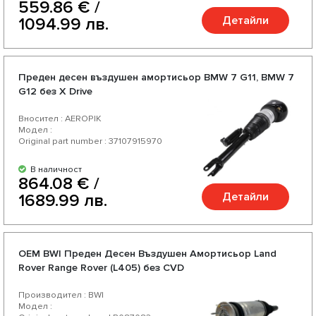
559.86 € /
Детайли
1094.99 лв.
Преден десен въздушен амортисьор BMW 7 G11, BMW 7
G12 без X Drive
Вносител : AEROPIK
Модел :
Original part number : 37107915970
В наличност
864.08 € /
Детайли
1689.99 лв.
OEM BWI Предeн Десен Въздушен Амортисьор Land
Rover Range Rover (L405) без CVD
Производител : BWI
Модел :