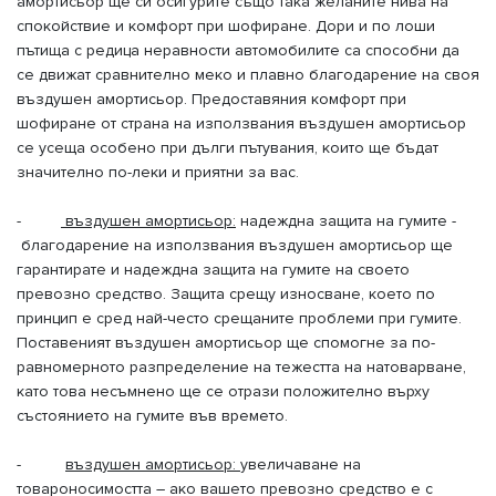
амортисьор ще си осигурите също така желаните нива на
спокойствие и комфорт при шофиране. Дори и по лоши
пътища с редица неравности автомобилите са способни да
се движат сравнително меко и плавно благодарение на своя
въздушен амортисьор. Предоставяния комфорт при
шофиране от страна на използвания въздушен амортисьор
се усеща особено при дълги пътувания, които ще бъдат
значително по-леки и приятни за вас.
-
въздушен амортисьор:
надеждна защита на гумите -
благодарение на използвания въздушен амортисьор ще
гарантирате и надеждна защита на гумите на своето
превозно средство. Защита срещу износване, което по
принцип е сред най-често срещаните проблеми при гумите.
Поставеният въздушен амортисьор ще спомогне за по-
равномерното разпределение на тежестта на натоварване,
като това несъмнено ще се отрази положително върху
състоянието на гумите във времето.
-
въздушен амортисьор:
увеличаване на
товароносимостта – ако вашето превозно средство е с