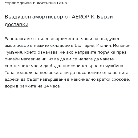
справедлива и достъпна цена .
Въздушен амортисьор от AEROPIK: Бързи
доставки
Разполагаме с пълен асортимент от части за въздушен
амортисьор в нашите складове в България, Италия, Испания,
Румъния, което означава, че ако направите поръчка през
онлайн магазина ни, няма да ви се налага да чакате
съответните части да бъдат внесени тепърва от чужбина.
Това позволява доставките ни до посочените от клиентите
адреси да бъдат извършвани в максимално кратки срокове,
дори в рамките на 24 часа.