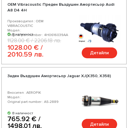
OEM Vibracoustic Преден Въздушен Амортисьор Audi
A8 D4 4H
Производител : OEM
VIBRACOUSTIC
Модел :
В наличност
Original part number : 4H0616039AA
1128.00 € / 2206.18 лв.
1028.00 € /
Детайли
2010.59 лв.
Заден Въздушен Амортисьор Jaguar XJ(X350, X358)
Вносител : AEROPIK
Модел :
Original part number : AS-2889
В наличност
765.92 € /
Детайли
1498.01 лв.