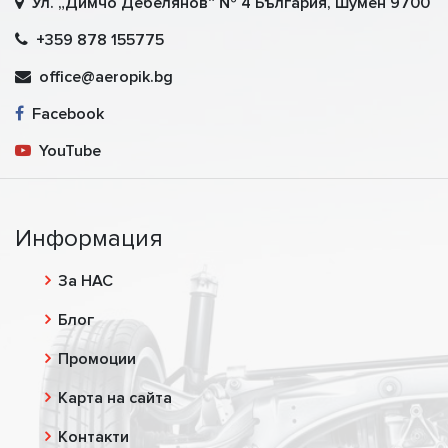
Ул. „Димчо Дебелянов“ № 4 България, Шумен 9700
+359 878 155775
office@aeropik.bg
Facebook
YouTube
Информация
За НАС
Блог
Промоции
Карта на сайта
Контакти