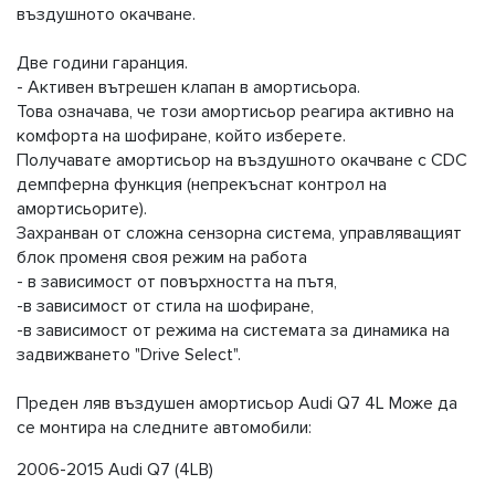
въздушното окачване.
Две години гаранция.
- Активен вътрешен клапан в амортисьора.
Това означава, че този амортисьор реагира активно на
комфорта на шофиране, който изберете.
Получавате амортисьор на въздушното окачване с CDC
демпферна функция (непрекъснат контрол на
амортисьорите).
Захранван от сложна сензорна система, управляващият
блок променя своя режим на работа
- в зависимост от повърхността на пътя,
-в зависимост от стила на шофиране,
-в зависимост от режима на системата за динамика на
задвижването "Drive Select".
Преден ляв въздушен амортисьор Audi Q7 4L Може да
се монтира на следните автомобили:
2006-2015 Audi Q7 (4LB)