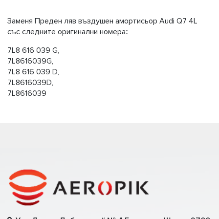
Заменя Преден ляв въздушен амортисьор Audi Q7 4L
със следните оригинални номера::
7L8 616 039 G,
7L8616039G,
7L8 616 039 D,
7L8616039D,
7L8616039