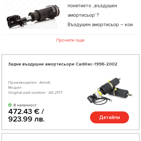
понятието „въздушен
амортисьор“?
Въздушен амортисьор – кои
са ползите и преимуществата от употребата му?
Прочети още
Въздушен амортисьор от AEROPIK: Възможност за
професионална консултация
Задни въздушни амортисьори Cadillac-1996-2002
Производител : Arnott
Модел :
Original part number : AS-2177
В наличност
472.43 € /
Детайли
923.99 лв.