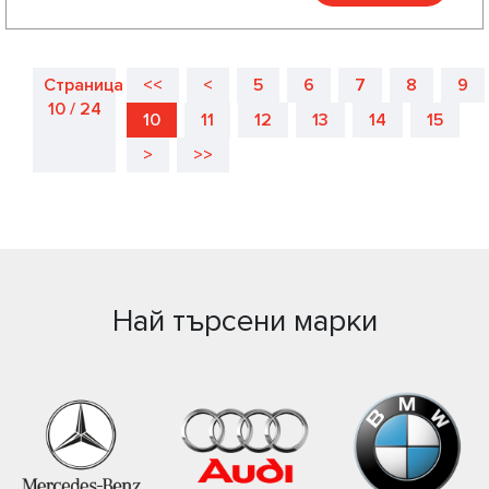
Страница
<<
<
5
6
7
8
9
10 / 24
10
11
12
13
14
15
>
>>
Най търсени марки