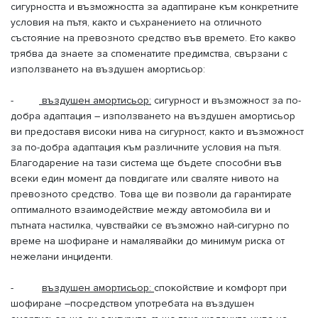
сигурността и възможността за адаптиране към конкретните
условия на пътя, както и съхранението на отличното
състояние на превозното средство във времето. Ето какво
трябва да знаете за споменатите предимства, свързани с
използването на въздушен амортисьор:
-
въздушен амортисьор:
сигурност и възможност за по-
добра адаптация – използването на въздушен амортисьор
ви предоставя високи нива на сигурност, както и възможност
за по-добра адаптация към различните условия на пътя.
Благодарение на тази система ще бъдете способни във
всеки един момент да повдигате или сваляте нивото на
превозното средство. Това ще ви позволи да гарантирате
оптималното взаимодействие между автомобила ви и
пътната настилка, чувствайки се възможно най-сигурно по
време на шофиране и намалявайки до минимум риска от
нежелани инциденти.
-
въздушен амортисьор:
спокойствие и комфорт при
шофиране –посредством употребата на въздушен