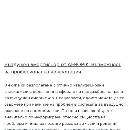
Въздушен амортисьор от AEROPIK: Възможност
за професионална консултация
В екипа си разполагаме с отлично квалифицирани
специалисти с дълъг опит в сферата на продажбата на части
за въздушен амортисьор. Специалисти, с които можете да се
свържете при наличие на проблем в системата за въздушно
окачване на автомобила ви. По този начин ще бъдете
значително по-информирани относно същността на
проблема и няма да правите разходи за части и ремонти,
които реално не ви трябват. Не се колебайте да потърсите