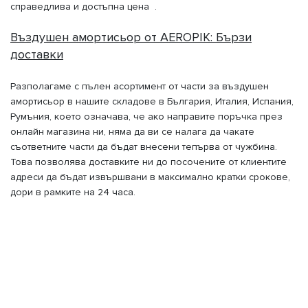
справедлива и достъпна цена .
Въздушен амортисьор от AEROPIK: Бързи
доставки
Разполагаме с пълен асортимент от части за въздушен
амортисьор в нашите складове в България, Италия, Испания,
Румъния, което означава, че ако направите поръчка през
онлайн магазина ни, няма да ви се налага да чакате
съответните части да бъдат внесени тепърва от чужбина.
Това позволява доставките ни до посочените от клиентите
адреси да бъдат извършвани в максимално кратки срокове,
дори в рамките на 24 часа.