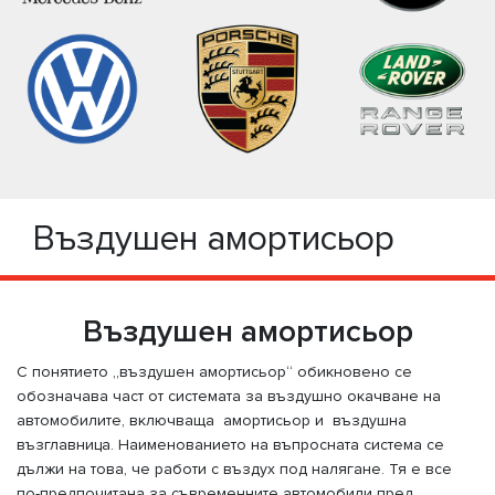
Въздушен амортисьор
Въздушен амортисьор
С понятието „въздушен амортисьор“ обикновено се
обозначава част от системата за въздушно окачване на
автомобилите, включваща амортисьор и въздушна
възглавница. Наименованието на въпросната система се
дължи на това, че работи с въздух под налягане. Тя е все
по-предпочитана за съвременните автомобили пред