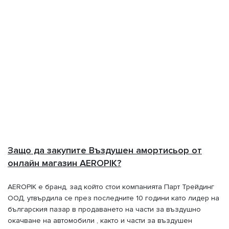
Защо да закупите Въздушен амортисьор от
онлайн магазин AEROPIK?
AEROPIK е бранд, зад който стои компанията Парт Трейдинг
ООД, утвърдила се през последните 10 години като лидер на
българския пазар в продаването на части за въздушно
окачване на автомобили , както и части за въздушен