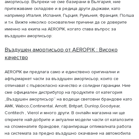
амортисьор. Въпреки че сме базирани в България, ние
притежаваме складове и в редица други държави, като
например Италия, Испания, Гърция, Румъния, Франция, Полша
и т.н. Вижте няколко основателни причини да се доверите
именно на екипа на AEROPIK, когато става въпрос за
въздушен амортисьор:
Въздушен амортисьор от AEROPIK : Високо
качество
AEROPIK ви предлага само и единствено оригинални и
афтърмаркет части за въздушен амортисьор, които се
отличават с първокласно качество и солидни гаранции. Ние
сме официален дистрибутор на продуктите от категория
„Въздушен амортисьор“ на водещи световни брандове като
AMK, Wabco,Continental, Arnott, Britpart, Dunlop,Goodyear,
Contitech , Vierol и много други. В онлайн магазина ни ще
откриете най-добрите и актуални модели части от каталозите
на споменатите брандове, гарантиращи оптималната работа
на системата за предно въздушно окачване на автомобила