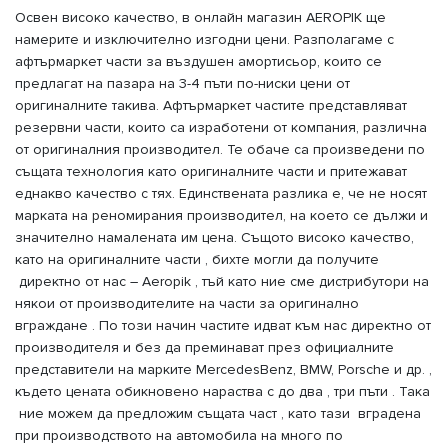
Освен високо качество, в онлайн магазин AEROPIK ще
намерите и изключително изгодни цени. Разполагаме с
афтърмаркет части за въздушен амортисьор, които се
предлагат на пазара на 3-4 пъти по-ниски цени от
оригиналните такива. Афтърмаркет частите представляват
резервни части, които са изработени от компания, различна
от оригиналния производител. Те обаче са произведени по
същата технология като оригиналните части и притежават
еднакво качество с тях. Единствената разлика е, че не носят
марката на реномирания производител, на което се дължи и
значително намалената им цена. Същото високо качество,
като на оригиналните части , бихте могли да получите
директно от нас – Aeropik , тъй като ние сме дистрибутори на
някои от производителите на части за оригинално
вграждане . По този начин частите идват към нас директно от
производителя и без да преминават през официалните
представители на марките MercedesBenz, BMW, Porsche и др. ,
където цената обикновено нараства с до два , три пъти . Така
ние можем да предложим същата част , като тази вградена
при производството на автомобила на много по