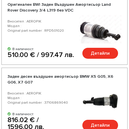
Оригинален BWI Заден Въздушен Амортисьор Land
Rover Discovery 3/4 L319 без VDC
Вносител : AEROPIK
Модел :
Original part number : RPD501020
В наличност
Детайли
510.00 € / 997.47 лв.
Заден десен въздушен амортисьор BMW X5 G05, X6
G06, X7 G07
Вносител : AEROPIK
Модел :
Original part number : 37106869040
В наличност
816.02 € /
Детайли
1596.00 лв.