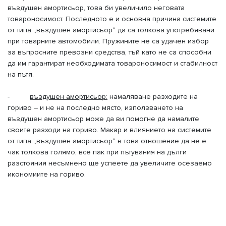
въздушен амортисьор, това би увеличило неговата
товароносимост. Последното е и основна причина системите
от типа „въздушен амортисьор“ да са толкова употребявани
при товарните автомобили. Пружините не са удачен избор
за въпросните превозни средства, тъй като не са способни
да им гарантират необходимата товароносимост и стабилност
на пътя.
-
въздушен амортисьор:
намаляване разходите на
гориво – и не на последно място, използването на
въздушен амортисьор може да ви помогне да намалите
своите разходи на гориво. Макар и влиянието на системите
от типа „въздушен амортисьор“ в това отношение да не е
чак толкова голямо, все пак при пътувания на дълги
разстояния несъмнено ще успеете да увеличите осезаемо
икономиите на гориво.