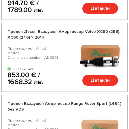
914.70 € /
Детайли
1789.00 лв.
Преден Десен Въздушен Амортисьор Volvo XC90 (256),
XC60 (246) > 2014
Производител : Arnott
Модел :
Original part number : AS-3343
В наличност
853.00 € /
Детайли
1668.32 лв.
Предeн Въздушен Амортисьор Range Rover Sport (L494)
без VDS
Производител : Arnott
Модел :