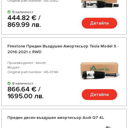
Original part number : AS-3362
В наличност
444.82 € /
Детайли
869.99 лв.
Firestone Предeн Въздушен Амортисьор Tesla Model S -
2016-2021 с RWD
Производител : Arnott
Модел :
Original part number : AS-3748
В наличност
866.64 € /
Детайли
1695.00 лв.
Преден десен въздушен амортисьор Audi Q7 4L