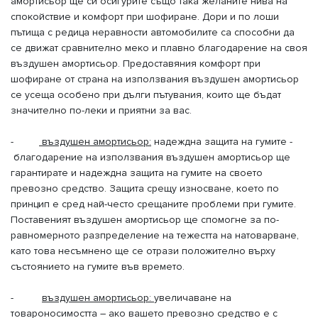
амортисьор ще си осигурите също така желаните нива на
спокойствие и комфорт при шофиране. Дори и по лоши
пътища с редица неравности автомобилите са способни да
се движат сравнително меко и плавно благодарение на своя
въздушен амортисьор. Предоставяния комфорт при
шофиране от страна на използвания въздушен амортисьор
се усеща особено при дълги пътувания, които ще бъдат
значително по-леки и приятни за вас.
-
въздушен амортисьор:
надеждна защита на гумите -
благодарение на използвания въздушен амортисьор ще
гарантирате и надеждна защита на гумите на своето
превозно средство. Защита срещу износване, което по
принцип е сред най-често срещаните проблеми при гумите.
Поставеният въздушен амортисьор ще спомогне за по-
равномерното разпределение на тежестта на натоварване,
като това несъмнено ще се отрази положително върху
състоянието на гумите във времето.
-
въздушен амортисьор:
увеличаване на
товароносимостта – ако вашето превозно средство е с