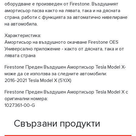
оборудване е произведен от Firestone. Въздушният
амортисьор пасва както на лявата, така и на дясната
страна, работи с функцията за автоматично нивелиране
на автомобила.
Характеристика:
Амортисьор на въздушното окачване Firestone OES
Универсално приложение - както от дясната, така и от
лявата страна
Firestone Предeн Въздушен Амортисьор Tesla Model X-
може да се използва за следните автомобили:
2016-2021 Tesla Model X (5YJX)
Firestone Предeн Въздушен Амортисьор Tesla Model X с
оригинални номера:
1027361-00-G
Свързани продукти