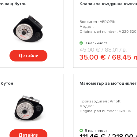
ючващ бутон
Клапан за въздушна възгл
Вносител : AEROPIK
Модел :
Original part number : A 220 320
В наличност
45.00 € / 88.01 лв.
Детайли
35.00 € / 68.45 л
 бутон
Манометър за мотоциклет
Производител : Arnott
Модел :
Original part number : K-2636
В наличност
Детайли
111.46 € / 218.00 