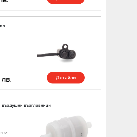
ило
Детайли
 лв.
 въздушни възглавници
01 69