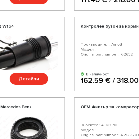
z W164
Контролен бутон за корм
Производител : Arnott
Модел :
Original part number : K-2632
В наличност
Детайли
162.59 € / 318.00
 Mercedes Benz
OEM Филтър за компресор
Вносител : AEROPIK
Модел :
Original part number : A 212 320 