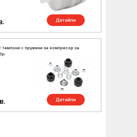
Детайли
в.
 тампони с пружини за компресор за
бр.
Детайли
в.