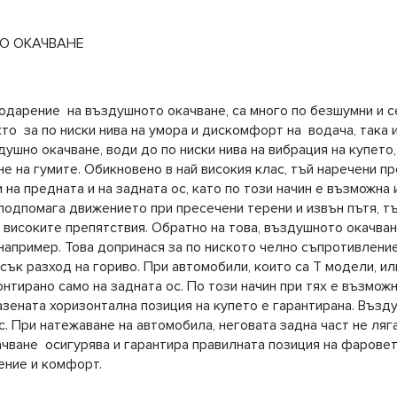
О ОКАЧВАНЕ
дарение на въздушното окачване, са много по безшумни и се
кто за по ниски нива на умора и дискомфорт на водача, така 
ушно окачване, води до по ниски нива на вибрация на купето,
не на гумите. Обикновено в най високия клас, тъй наречени п
на предната и на задната ос, като по този начин е възможна 
 подпомага движението при пресечени терени и извън пътя, т
 високите препятствия. Обратно на това, въздушното окачван
 например. Това допринася за по ниското челно съпротивление
исък разход на гориво. При автомобили, които са Т модели, и
нтирано само на задната ос. По този начин при тях е възмож
пазената хоризонтална позиция на купето е гарантирана. Въз
с. При натежаване на автомобила, неговата задна част не ляга
чване осигурява и гарантира правилната позиция на фаровет
ение и комфорт.