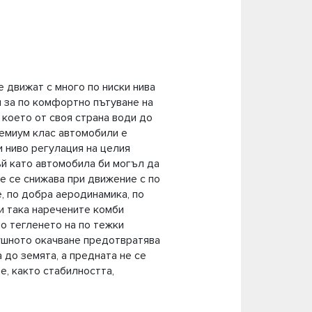
 движат с много по ниски нива
и за по комфортно пътуване на
 което от своя страна води до
ремиум клас автомобили е
и ниво регулация на целия
ъй като автомобила би могъл да
е се снижава при движение с по
, по добра аеродинамика, по
ли така наречените комби
но тегленето на по тежки
душното окачване предотвратява
 до земята, а предната не се
е, както стабилността,