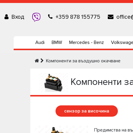
Вход
+359 878 155775
office
Audi
BMW
Mercedes - Benz
Volkswag
Компоненти за въздушно окачване
Компоненти з
сензор за височина
Предимства на в