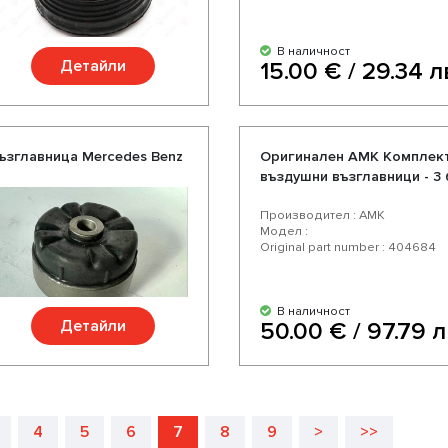
В наличност
Детайли
15.00 € / 29.34 л
ъзглавница Mercedes Benz
Оригинален AMK Комплект
въздушни възглавници - 3 
Производител : AMK
Модел :
Original part number : 404684
В наличност
Детайли
50.00 € / 97.79 л
4
5
6
7
8
9
>
>>