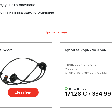
ъздушното окачване
остта на въздушното окачване
Прочети още
 S W221
Бутон за кормило Хром
Производител : Arnott
Модел :
Original part number : K-2633
В наличност
Детайли
171.28 € / 334.99