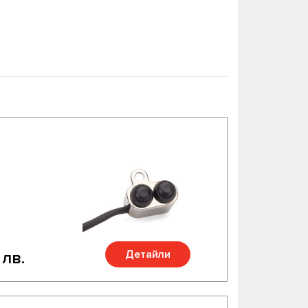
Детайли
 лв.