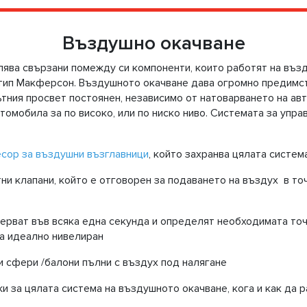
Въздушно окачване
ява свързани помежду си компоненти, които работят на възд
тип Макферсон. Въздушното окачване дава огромно предимс
ътния просвет постоянен, независимо от натоварването на а
томобила за по високо, или по ниско ниво. Системата за упр
сор за въздушни възглавници
, който захранва цялата систем
ни клапани, който е отговорен за подаването на въздух в то
мерват във всяка една секунда и определят необходимата то
ла идеално нивелиран
 сфери /балони пълни с въздух под налягане
жи за цялата система на въздушното окачване, кога и как да 