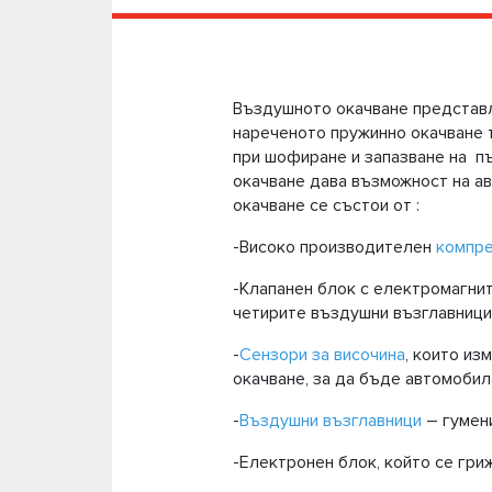
Въздушното окачване представл
нареченото пружинно окачване 
при шофиране и запазване на п
окачване дава възможност на ав
окачване се състои от :
-Високо производителен
компре
-Клапанен блок с електромагнит
четирите въздушни възглавници
-
Сензори за височина
, които из
окачване, за да бъде автомоби
-
Въздушни възглавници
– гумени
-Електронен блок, който се гри