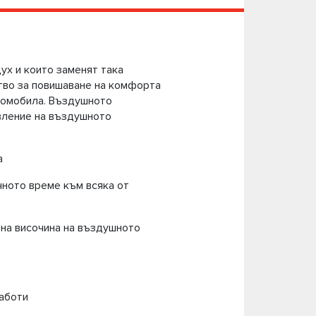
ух и които заменят така
тво за повишаване на комфорта
втомобила. Въздушното
авление на въздушното
а
чното време към всяка от
чна височина на въздушното
работи