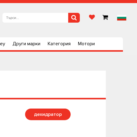
ley
Други марки
Категория
Мотори
дехидратор