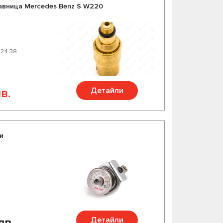
авница Mercedes Benz S W220
 24 38
Детайли
в.
и
Детайли
лв.