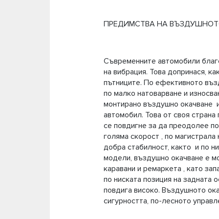
ПРЕДИМСТВА НА ВЪЗДУШНОТ
Съвременните автомобили благо
на вибрация. Това допринася, ка
пътниците. По ефективното възд
по малко натоварване и износва
монтирано въздушно окачване и 
автомобил. Това от своя страна
се повдигне за да преодолее по
голяма скорост , по магистрала
добра стабилност, както и по н
модели, въздушно окачване е мо
каравани и ремаркета , като за
по ниската позиция на задната о
повдига високо. Въздушното ока
сигурността, по-лесното управл