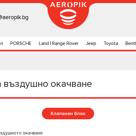
@aeropik.bg
en
PORSCHE
Land | Range Rover
Jeep
Toyota
Bent
а въздушно окачване
Клапанен блок
ъздушното окачване