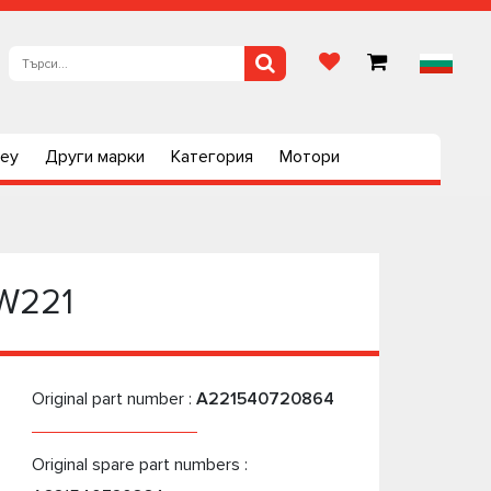
ley
Други марки
Категория
Мотори
 W221
Original part number :
A221540720864
Original spare part numbers :