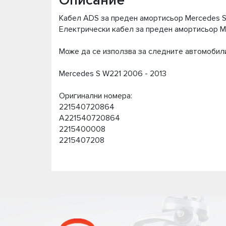
Описание
Кабел ADS за преден амортисьор Mercedes 
Електрически кабел за преден амортисьор M
Може да се използва за следните автомобил
Mercedes S W221 2006 - 2013
Оригинални номера:
221540720864
A221540720864
2215400008
2215407208