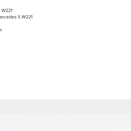
S W221
ercedes S W221
и: