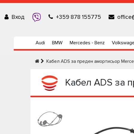
Вход
+359 878 155775
office
Audi
BMW
Mercedes - Benz
Volkswag
Кабел ADS за преден амортисьор Merc
Кабел ADS за п