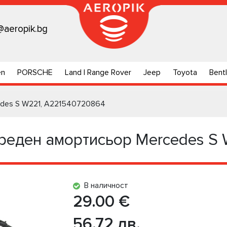
@aeropik.bg
en
PORSCHE
Land | Range Rover
Jeep
Toyota
Bent
edes S W221, A221540720864
реден амортисьор Mercedes S
В наличност
29.00 €
56.72 лв.