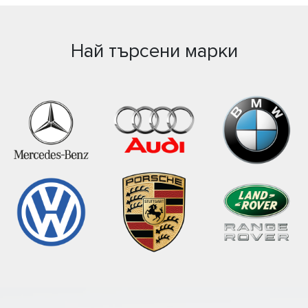
Най търсени марки