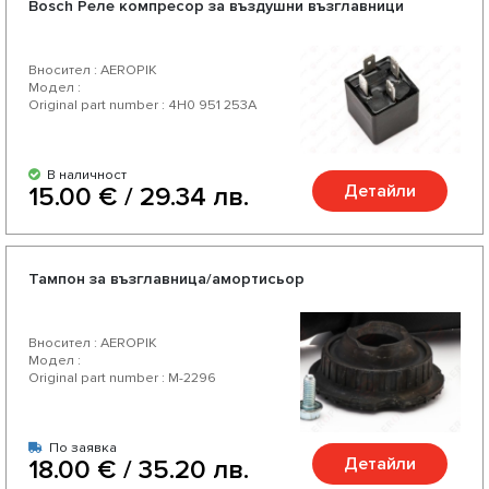
Bosch Реле компресор за въздушни възглавници
Насладете се на отлично съотношение цена-качество,
богат асортимент и разнообразие от над 200 продукта
Вносител : AEROPIK
за Вашият автомобил.
Модел :
Original part number : 4H0 951 253A
В наличност
Детайли
15.00 € / 29.34 лв.
Тампон за възглавница/амортисьор
Вносител : AEROPIK
Модел :
Original part number : M-2296
По заявка
Детайли
18.00 € / 35.20 лв.