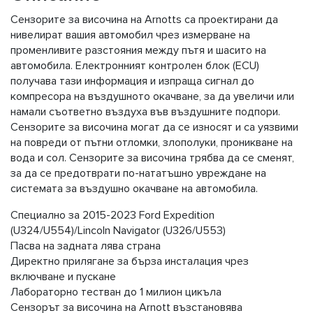
Сензорите за височина на Arnotts са проектирани да
нивелират вашия автомобил чрез измерване на
променливите разстояния между пътя и шасито на
автомобила. Електронният контролен блок (ECU)
получава тази информация и изпраща сигнал до
компресора на въздушното окачване, за да увеличи или
намали съответно въздуха във въздушните подпори.
Сензорите за височина могат да се износят и са уязвими
на повреди от пътни отломки, злополуки, проникване на
вода и сол. Сензорите за височина трябва да се сменят,
за да се предотврати по-нататъшно увреждане на
системата за въздушно окачване на автомобила.
Специално за 2015-2023 Ford Expedition
(U324/U554)/Lincoln Navigator (U326/U553)
Пасва на задната лява страна
Директно прилягане за бърза инсталация чрез
включване и пускане
Лабораторно тестван до 1 милион цикъла
Сензорът за височина на Arnott възстановява