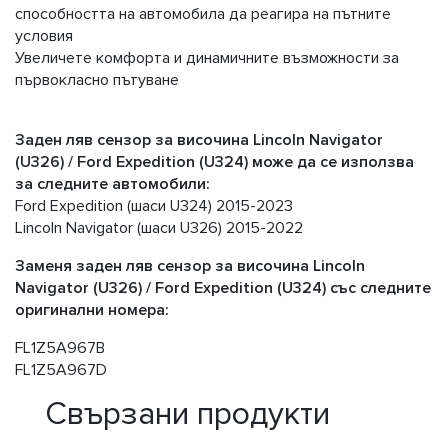
способността на автомобила да реагира на пътните
условия
Увеличете комфорта и динамичните възможности за
първокласно пътуване
Заден ляв сензор за височина Lincoln Navigator
(U326) / Ford Expedition (U324) може да се използва
за следните автомобили:
Ford Expedition (шаси U324) 2015-2023
Lincoln Navigator (шаси U326) 2015-2022
Заменя заден ляв сензор за височина Lincoln
Navigator (U326) / Ford Expedition (U324) със следните
оригинални номера:
FL1Z5A967B
FL1Z5A967D
Свързани продукти