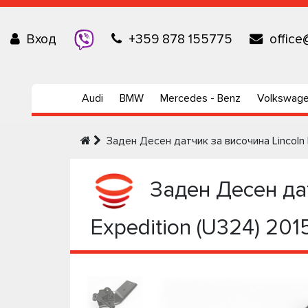
Вход
+359 878 155775
office
Audi
BMW
Mercedes - Benz
Volkswag
Заден Десен датчик за височина Lincoln 
Заден Десен датч
Expedition (U324) 20