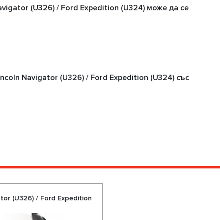
igator (U326) / Ford Expedition (U324) може да се
oln Navigator (U326) / Ford Expedition (U324) със
or (U326) / Ford Expedition