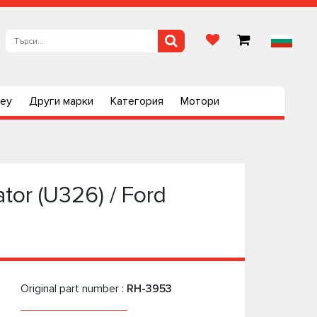
ley
Други марки
Категория
Мотори
or (U326) / Ford
Original part number :
RH-3953