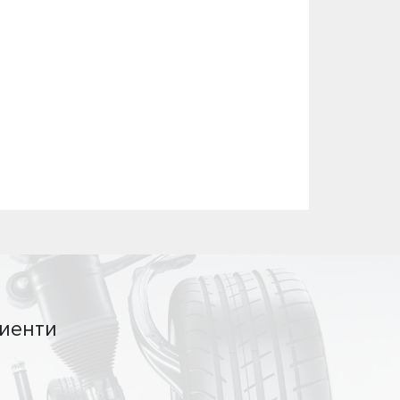
иенти