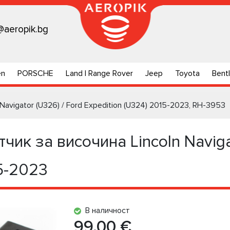
@aeropik.bg
en
PORSCHE
Land | Range Rover
Jeep
Toyota
Bent
Navigator (U326) / Ford Expedition (U324) 2015-2023, RH-3953
ик за височина Lincoln Navigat
15-2023
В наличност
99.00 €