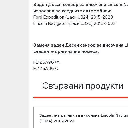
Заден Десен сензор за височина Lincoln Nav
използва за следните автомобили:
Ford Expedition (шаси U324) 2015-2023
Lincoln Navigator (шаси U326) 2015-2022
Заменя заден Десен сензор за височина Linc
следните оригинални номера:
FL1Z5A967A
FL1Z5A967C
Свързани продукти
Заден ляв датчик за височина Lincoln Navigat
(U324) 2015-2023