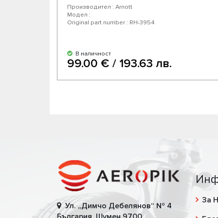
Производител : Arnott
Модел :
Original part number : RH-3954
В наличност
99.00 € / 193.63 лв.
Инф
За 
Ул. „Димчо Дебелянов“ № 4
България, Шумен 9700