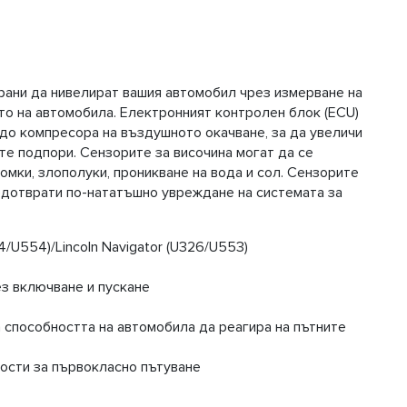
ирани да нивелират вашия автомобил чрез измерване на
то на автомобила. Електронният контролен блок (ECU)
до компресора на въздушното окачване, за да увеличи
е подпори. Сензорите за височина могат да се
ломки, злополуки, проникване на вода и сол. Сензорите
редотврати по-нататъшно увреждане на системата за
4/U554)/Lincoln Navigator (U326/U553)
з включване и пускане
а способността на автомобила да реагира на пътните
ости за първокласно пътуване