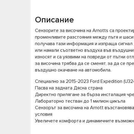
Описание
Сензорите за височина на Arnotts са проект
променливите разстояния между пътя и шаси
получава тази информация и изпраща сигнал 
или намали съответно въздуха във въздушнит
износят и са уязвими на повреди от пътни от
за височина трябва да се сменят, за да се п
въздушно окачване на автомобила.
Специално за 2015-2023 Ford Expedition (U32
Пасва на задната Дясна страна
Директно прилягане за бърза инсталация чре
Лабораторно тестван до 1 милион цикъла
Сензорът за височина на Arnott възстановяв
условия
Увеличете комфорта и динамичните възможн