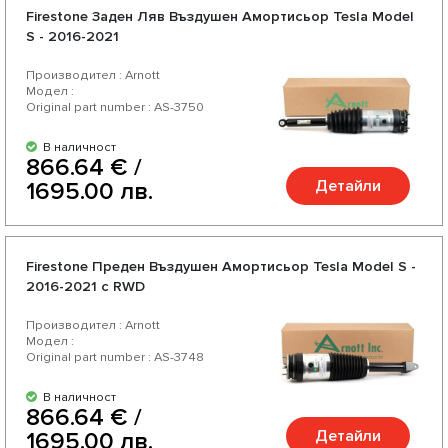
Firestone Задeн Ляв Въздушен Амортисьор Tesla Model
S - 2016-2021
Производител : Arnott
Модел :
Original part number : AS-3750
В наличност
866.64 € /
Детайли
1695.00 лв.
Firestone Предeн Въздушен Амортисьор Tesla Model S -
2016-2021 с RWD
Производител : Arnott
Модел :
Original part number : AS-3748
В наличност
866.64 € /
Детайли
1695.00 лв.