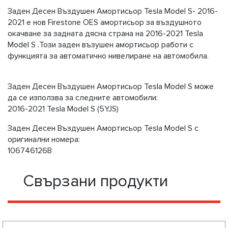
Задeн Десен Въздушен Амортисьор Tesla Model S- 2016-
2021 e нов Firestone OES амортисьор за въздушното
окачване за задната дясна страна на 2016-2021 Tesla
Model S .Този заден възушен амортисьор работи с
функцията за автоматично нивелиране на автомобила.
Задeн Десен Въздушен Амортисьор Tesla Model S може
да се използва за следните автомобили:
2016-2021 Tesla Model S (5YJS)
Задeн Десен Въздушен Амортисьор Tesla Model S с
оригинални номера:
106746126B
Свързани продукти