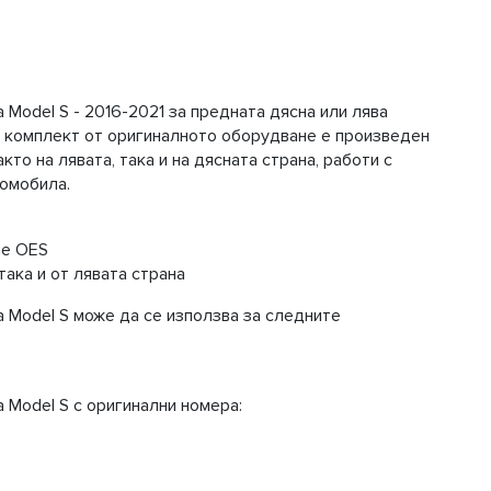
Model S - 2016-2021 за предната дясна или лява
зи комплект от оригиналното оборудване е произведен
кто на лявата, така и на дясната страна, работи с
томобила.
ne OES
така и от лявата страна
 Model S може да се използва за следните
 Model S с оригинални номера: