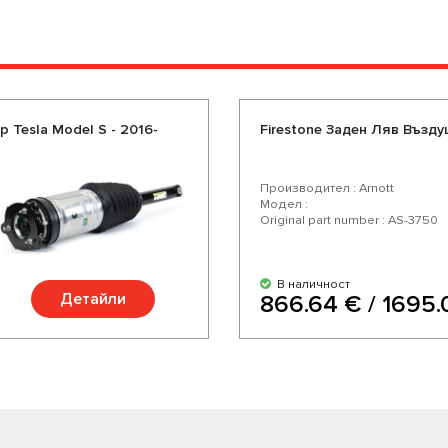
 Tesla Model S - 2016-
Firestone Задeн Ляв Възду
Производител : Arnott
Модел :
Original part number : AS-3750
В наличност
Детайли
866.64 € / 1695.