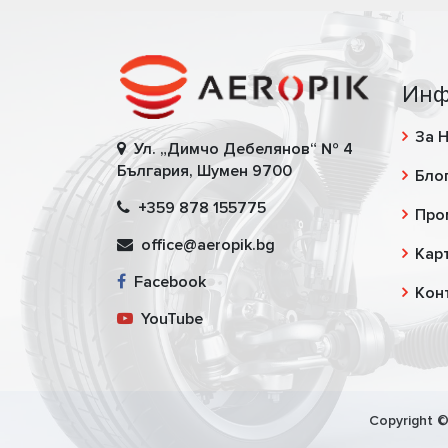
Инф
За 
Ул. „Димчо Дебелянов“ № 4
България, Шумен 9700
Бло
+359 878 155775
Про
office@aeropik.bg
Карт
Facebook
Кон
YouTube
Copyright ©