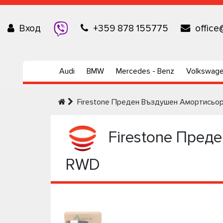
Вход
+359 878 155775
office
Audi
BMW
Mercedes - Benz
Volkswag
Firestone Предeн Въздушен Амортисьор 
Firestone Предe
RWD