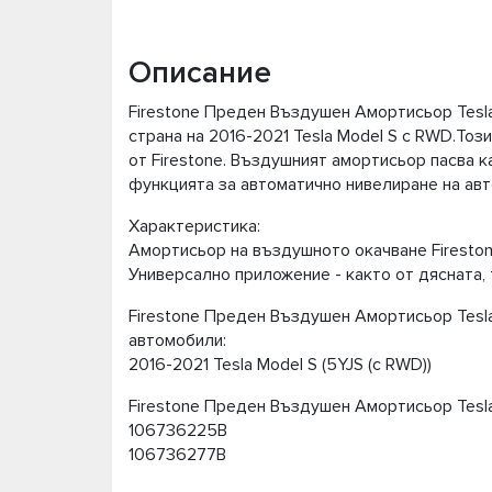
Описание
Firestone Предeн Въздушен Амортисьор Tesla 
страна на 2016-2021 Tesla Model S с RWD.То
от Firestone. Въздушният амортисьор пасва ка
функцията за автоматично нивелиране на ав
Характеристика:
Амортисьор на въздушното окачване Firesto
Универсално приложение - както от дясната, 
Firestone Предeн Въздушен Амортисьор Tesla
автомобили:
2016-2021 Tesla Model S (5YJS (с RWD))
Firestone Предeн Въздушен Амортисьор Tesla
106736225B
106736277B