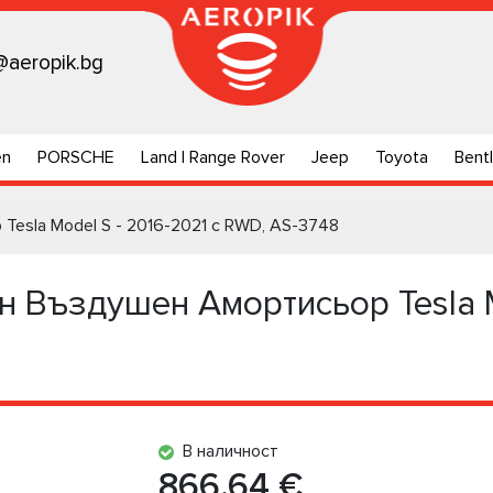
@aeropik.bg
en
PORSCHE
Land | Range Rover
Jeep
Toyota
Bent
Tesla Model S - 2016-2021 с RWD, AS-3748
н Въздушен Амортисьор Tesla M
В наличност
866.64 €