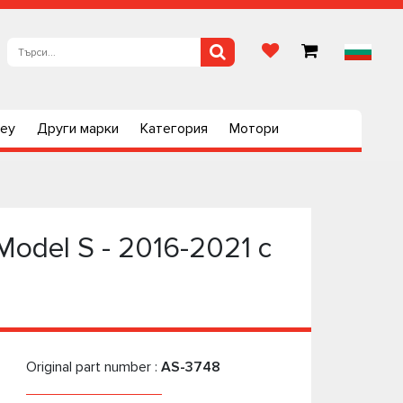
ley
Други марки
Категория
Мотори
odel S - 2016-2021 с
Original part number :
AS-3748