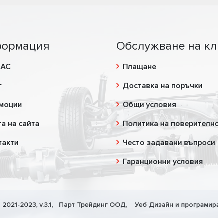
ормация
Обслужване на кл
НАС
Плащане
г
Доставка на поръчки
моции
Общи условия
а на сайта
Политика на поверителн
такти
Често задавани въпроси
Гаранционни условия
 2021-2023, v.3.1,
Парт Трейдинг ООД
, Уеб Дизайн и програмир