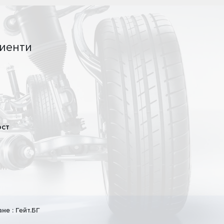
иенти
ост
ане :
Гейт.БГ