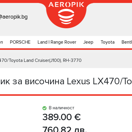
@aeropik.bg
en
PORSCHE
Land | Range Rover
Jeep
Toyota
Bent
70/Toyota Land Cruiser(J100), RH-3770
к за височина Lexus LX470/Toy
В наличност
389.00 €
760.82 лв.