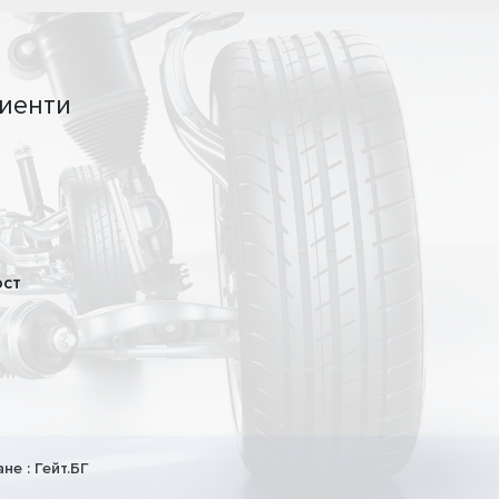
иенти
ост
ане :
Гейт.БГ