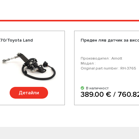
470/Toyota Land
Преден ляв датчик за висо
Производител : Arnott
Модел :
Original part number : RH-3765
В наличност
Детайли
389.00 € / 760.8