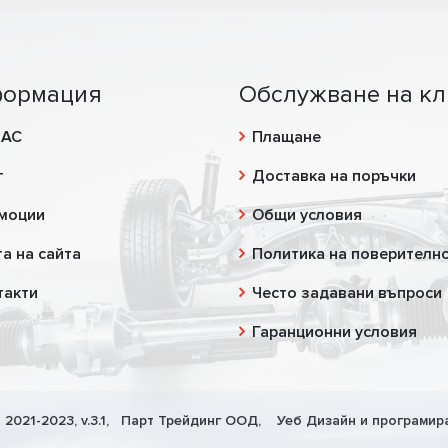
ормация
Обслужване на кл
НАС
Плащане
г
Доставка на поръчки
моции
Общи условия
а на сайта
Политика на поверителн
такти
Често задавани въпроси
Гаранционни условия
 2021-2023, v.3.1,
Парт Трейдинг ООД
, Уеб Дизайн и програмир