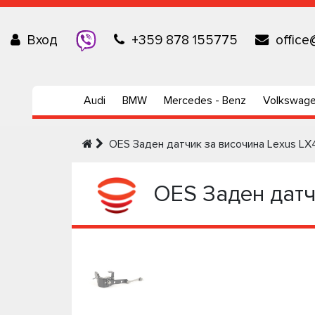
Вход
+359 878 155775
office
Audi
BMW
Mercedes - Benz
Volkswag
OES Заден датчик за височина Lexus LX4
OES Заден датчи