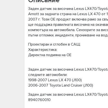
Описание
Заден датчик за височина Lexus LX470/Toyota L
Arnott за задната страна на Lexus LX 470 от 1
2007 г. Този OE продукт включва рамо за св
ще поддържа правилната височина на окачван
компютъра на автомобила. Сензорите за висо
пътни отломки, инциденти, проникване на вода
Проектиран и сглобен в САЩ
Характеристика:
Директна подмяна на OE
Заден датчик за височина Lexus LX470/Toyota
следните автомобили:
1998-2007 Lexus LX 470 (J100)
2006-2007 Toyota Land Cruiser (J100)
Заден датчик за височина Lexus LX470/Toyota 
8940760010