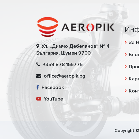
Инф
За 
Ул. „Димчо Дебелянов“ № 4
България, Шумен 9700
Бло
+359 878 155775
Про
office@aeropik.bg
Карт
Facebook
Кон
YouTube
Copyright ©