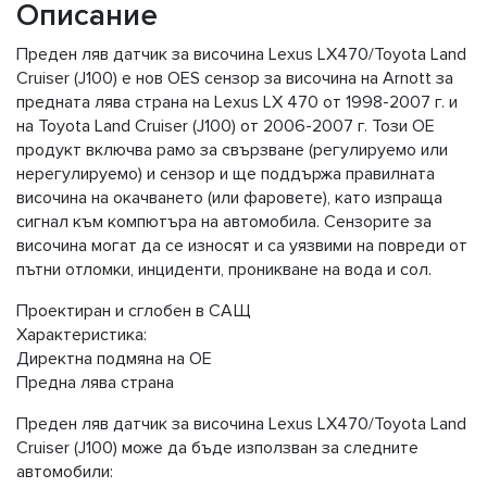
Описание
Преден ляв датчик за височина Lexus LX470/Toyota Land
Cruiser (J100) е нов OES ​​сензор за височина на Arnott за
предната лява страна на Lexus LX 470 от 1998-2007 г. и
на Toyota Land Cruiser (J100) от 2006-2007 г. Този OE
продукт включва рамо за свързване (регулируемо или
нерегулируемо) и сензор и ще поддържа правилната
височина на окачването (или фаровете), като изпраща
сигнал към компютъра на автомобила. Сензорите за
височина могат да се износят и са уязвими на повреди от
пътни отломки, инциденти, проникване на вода и сол.
Проектиран и сглобен в САЩ
Характеристика:
Директна подмяна на OE
Предна лява страна
Преден ляв датчик за височина Lexus LX470/Toyota Land
Cruiser (J100) може да бъде използван за следните
автомобили: