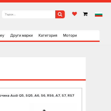
ley
Други марки
Категория
Мотори
чина Audi Q5, SQ5, A6, S6, RS6, A7, S7, RS7