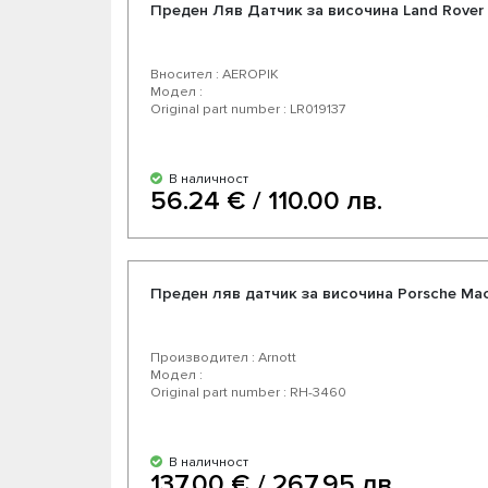
Преден Ляв Датчик за височина Land Rover D
Вносител : AEROPIK
Модел :
Original part number : LR019137
В наличност
56.24 € / 110.00 лв.
Преден ляв датчик за височина Porsche Mac
Производител : Arnott
Модел :
Original part number : RH-3460
В наличност
137.00 € / 267.95 лв.