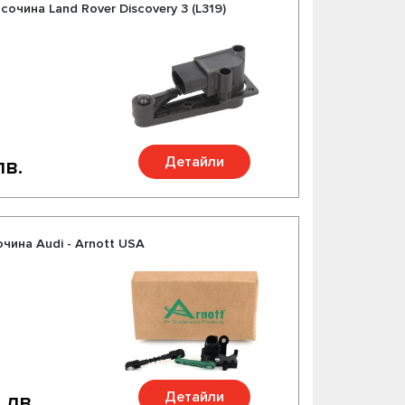
очина Land Rover Discovery 3 (L319)
Детайли
лв.
чина Audi - Arnott USA
Детайли
 лв.