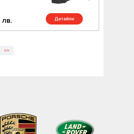
Детайли
 лв.
>>