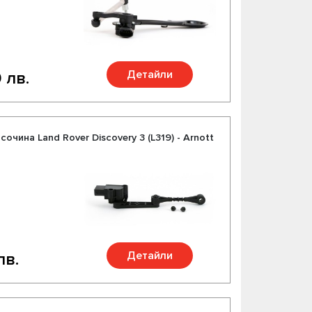
Детайли
 лв.
очина Land Rover Discovery 3 (L319) - Arnott
Детайли
лв.