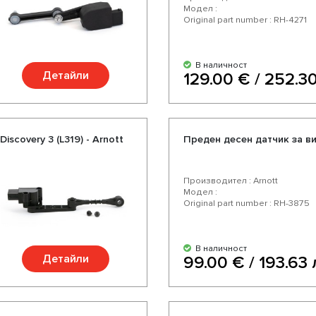
Модел :
Original part number : RH-4271
В наличност
Детайли
129.00 € / 252.30
scovery 3 (L319) - Arnott
Преден десен датчик за вис
Производител : Arnott
Модел :
Original part number : RH-3875
В наличност
Детайли
99.00 € / 193.63 