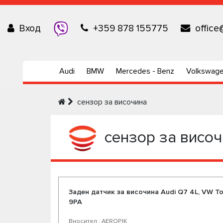
Вход
+359 878 155775
office
Audi
BMW
Mercedes - Benz
Volkswag
сензор за височина
сензор за висо
Заден датчик за височина Audi Q7 4L, VW To
9PA
Вносител : AEROPIK