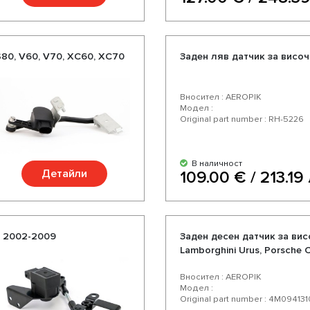
S80, V60, V70, XC60, XC70
Заден ляв датчик за висо
Вносител : AEROPIK
Модел :
Original part number : RH-5226
В наличност
Детайли
109.00 € / 213.19 
2 2002-2009
Заден десен датчик за вис
Lamborghini Urus, Porsche 
Вносител : AEROPIK
Модел :
Original part number : 4M094131