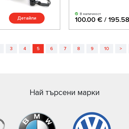
В наличност
Детайли
100.00 € / 195.58
3
4
5
6
7
8
9
10
>
Най търсени марки