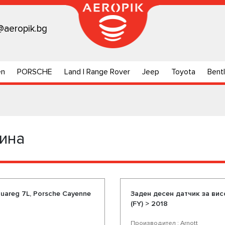
@aeropik.bg
en
PORSCHE
Land | Range Rover
Jeep
Toyota
Bent
чина
uareg 7L, Porsche Cayenne
Заден десен датчик за висо
(FY) > 2018
Производител : Arnott