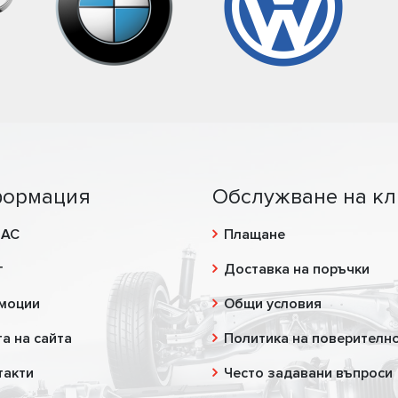
ормация
Обслужване на кл
НАС
Плащане
г
Доставка на поръчки
моции
Общи условия
а на сайта
Политика на поверителн
такти
Често задавани въпроси