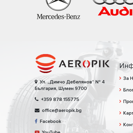
Инф
За 
Ул. „Димчо Дебелянов“ № 4
България, Шумен 9700
Бло
+359 878 155775
Про
office@aeropik.bg
Карт
Facebook
Кон
YouTube