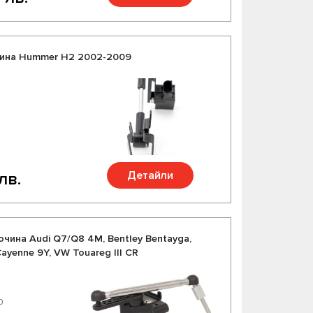
чина Hummer H2 2002-2009
Детайли
лв.
очина Audi Q7/Q8 4M, Bentley Bentayga,
Cayenne 9Y, VW Touareg III CR
0