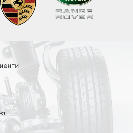
иенти
ост