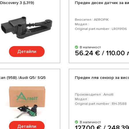
iscovery 3 (L319)
Преден десен датчик за вис
Вносител : AEROPIK
Модел :
Original part number : LR019136
В наличност
Детайли
56.24 € / 110.00 
an (95B) /Audi Q5/ SQ5
Преден ляв сензор за висо
Производител : Arnott
Модел :
Original part number : RH-3588
В наличност
Детайли
127.00 € / 248.39