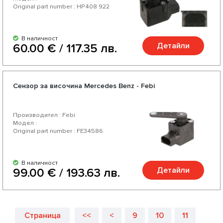
Original part number : HP408 922
В наличност
Детайли
60.00 € / 117.35 лв.
Сензор за височина Mercedes Benz - Febi
Производител : Febi
Модел :
Original part number : FE34586
В наличност
Детайли
99.00 € / 193.63 лв.
Страница
<<
<
9
10
11