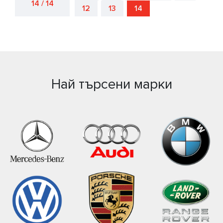
14 / 14
12
13
14
Най търсени марки