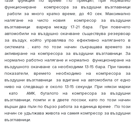
тази функция по време. По принцип, при нормално
функциониране компресора за въздушни възглавници
работи за много кратко време, до 40 сек. Максимално
налягане на чисто новия компресор за въздушни
възглавници варира между 17-21 бара. При повечето
автомобили на въздушно окачване съществува резервоар
за въздух, който управлява по ефективно налягането в
системата , като по този начин съкращава времето за
активиране на компресора за въздушни възглавници. За
нормално работно налягане и нормално функциониране на
въздушното окачване са необходими 13-15 бара. При такива
показатели, времето необходимо на компресора за
въздушни възглавници за вдигане на автомобила от едно
ниво на следващо е около 13-15 секунди. При някои марки
като AMK, буталото на компресора за въздушни
възглавници, помпи и в двете посоки, като по този начин
върши два пъти по бързо работа за единица време . По този
начин се удължава живота на самия компресор за въздушни
възглавници.