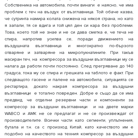
Собственика на автомобила, почти винаги е наясно, че има
проблем с теч на въздух от възглавница. Той обаче казва,
че сутринта намира колата снижена на някоя страна, но като
я запали, тя се вдига и той цял ден си кара без проблеми.
Това, което той не знае и не си дава сметка е, че теча не
спира, напротив усилва се, поради движението на
въздушната възглавница и многократно по-бързото
отваряне и затваряне на микропукнатините. При такъв
масиран теч, на компресора за въздушни възглавници му се
налага да работи почти постоянно. След прегряване до 140
градуса, тока му се спира и грешката на таблото е факт. При
следващото гасене и палене на автомобила, ситуацията се
рестартира, докато накрая компресора за въздушни
възглавници е тотално повреден. Добре е също да се има
предвид, че отделни резервни части и компоненти за
компресор за въздушни възглавници и на двете марки
WABCO и AMK не се предлагат и не се произвеждат от
производителите. Всички части като сегменти, уплътнения,
бутала и т.н. са с произход Китай, като качеството им е
подобно на качеството на техния компресор за въздушни