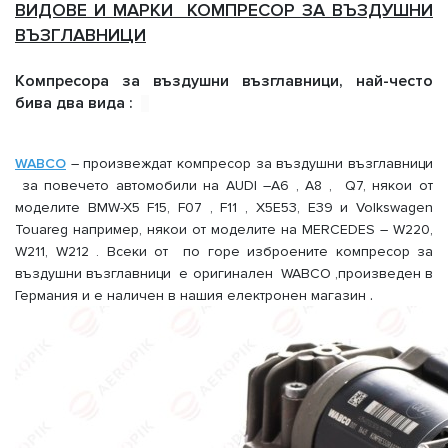
ВИДОВЕ И МАРКИ КОМПРЕСОР ЗА ВЪЗДУШНИ
ВЪЗГЛАВНИЦИ
Компресора за въздушни възглавници, най-често
бива два вида :
WABCO
– произвеждат компресор за въздушни възглавници
за повечето автомобили на AUDI –А6 , А8 , Q7, някои от
моделите BMW-X5 F15, F07 , F11 , X5E53, E39 и Volkswagen
Touareg например, някои от моделите на MERCEDES – W220,
W211, W212 . Всеки от по горе изброените компресор за
въздушни възглавници е оригинален WABCO ,произведен в
.
Германия и е наличен в нашия електронен магазин