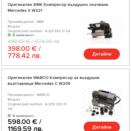
Оригинален AMK Компресор въздушно окачване
Mercedes S W221
Производител : AMK
Модел :
Original part number : A 221 320 17 04
В наличност
498.00 € / 974.00 лв.
398.00 € /
Детайли
778.42 лв.
Оригинален WABCO Компресор за въздушни
възглавници Mercedes C W205
Производител : WABCO
Модел :
Original part number : A 205 320 01
04
В наличност
598.00 € /
Детайли
1169.59 лв.