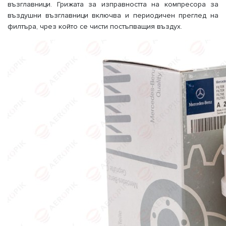
възглавници. Грижата за изправността на компресора за
въздушни възглавници включва и периодичен преглед на
филтъра, чрез който се чисти постъпващия въздух.