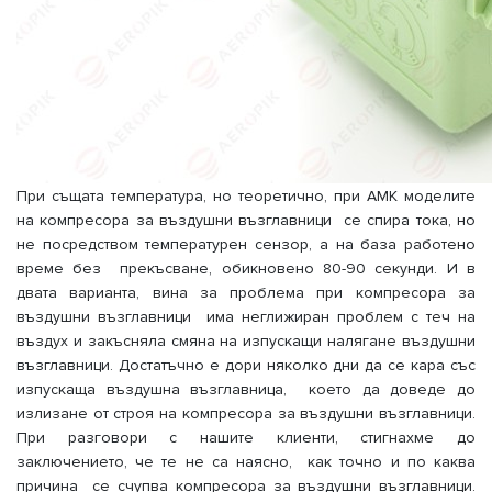
При същата температура, но теоретично, при AMK моделите
на компресора за въздушни възглавници се спира тока, но
не посредством температурен сензор, а на база работено
време без прекъсване, обикновено 80-90 секунди. И в
двата варианта, вина за проблема при компресора за
въздушни възглавници има неглижиран проблем с теч на
въздух и закъсняла смяна на изпускащи налягане въздушни
възглавници. Достатъчно е дори няколко дни да се кара със
изпускаща въздушна възглавница, което да доведе до
излизане от строя на компресора за въздушни възглавници.
При разговори с нашите клиенти, стигнахме до
заключението, че те не са наясно, как точно и по каква
причина се счупва компресора за въздушни възглавници.