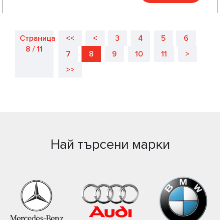
Страница
<<
<
3
4
5
6
8 / 11
7
8
9
10
11
>
>>
Най търсени марки