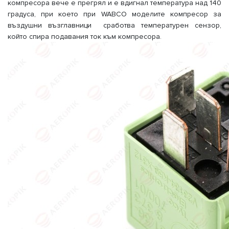
компресора вече е прегрял и е вдигнал температура над 140
градуса, при което при WABCO моделите компресор за
въздушни възглавници сработва температурен сензор,
който спира подавания ток към компресора.