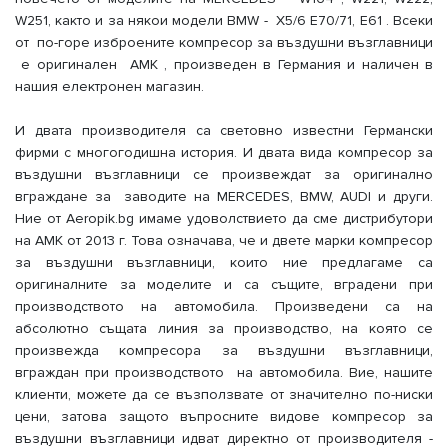
W251, както и за някои модели BMW - X5/6 E70/71, E61 . Всеки
от по-горе изброените компресор за въздушни възглавници
е оригинален AMK , произведен в Германия и наличен в
нашия електронен магазин.
И двата производителя са световно известни Германски
фирми с многогодишна история. И двата вида компресор за
въздушни възглавници се произвеждат за оригинално
вграждане за заводите на MERCEDES, BMW, AUDI и други.
Ние от Aeropik.bg
имаме удоволствието да сме дистрибутори
на AMK от 2013 г. Това означава, че и двете марки компресор
за въздушни възглавници, които ние предлагаме са
оригиналните за моделите и са същите, вградени при
производството на автомобила. Произведени са на
абсолютно същата линия за производство, на която се
произвежда компресора за въздушни възглавници,
вграждан при производството на автомобила. Вие, нашите
клиенти, можете да се възползвате от значително по-ниски
цени, затова защото въпросните видове компресор за
въздушни възглавници идват директно от производителя -