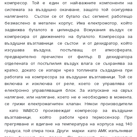
компресор. Той е един от най-важните компоненти на
системата за въздушно окачване, защото той осигурява
налягането. Състои се от бутало със сегмент, работещо
безмаслено в метален корпус. Има електромотор, който
задвижва буталото в цилиндъра. Всмукания въздух се
компресира от движението на буталото. Компресора за
въздушни възглавници се състои и от дехидратор, който
изсушава въздуха, постъпващ от атмосферата,
предварително пречистен от филтър. В дехидратора
отделената от постъпилия въздух влага се съхранява за
кратко, докато се изпари чрез топлината създадена при
работата на компресора за въздушни възглавници. Той се
включва и изключва от реле, което се управлява от
електронно управляващия блок. За изпускане на свръх
налягане, или налягане, което не е необходимо в момента,
се грижи електромагнитен клапан. Някои производители
като WABCO произвеждат компресор за въздушни
възглавници, който работи чрез термосензор. При
прегряване и вдигане на температура на корпуса над 140
градуса, той спира тока. Други марки като AMK изпълняват