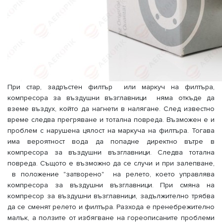
При стар, задръстен филтър или маркуч на филтъра,
компресора за въздушни възглавници няма откъде да
вземе въздух, който да нагнети в налягане. След известно
време следва прегряване и тотална повреда. Възможен е и
проблем с нарушена цялост на маркуча на филтъра. Тогава
има вероятност вода да попадне директно вътре в
компресора за въздушни възглавници. Следва тотална
повреда. Същото е възможно да се случи и при залепване,
в положение "затворено" на релето, което управлява
компресора за въздушни възглавници. При смяна на
компресор за въздушни възглавници, задължително трябва
да се сменят релето и филтъра. Разхода е пренебрежително
малък, а ползите от избягване на гореописаните проблеми