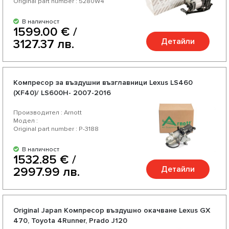
Original part number : 5280W4
В наличност
1599.00 € /
Детайли
3127.37 лв.
Компресор за въздушни възглавници Lexus LS460
(XF40)/ LS600H- 2007-2016
Производител : Arnott
Модел :
Original part number : P-3188
В наличност
1532.85 € /
Детайли
2997.99 лв.
Original Japan Компресор въздушно окачване Lexus GX
470, Toyota 4Runner, Prado J120