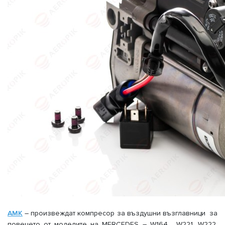
AMK
– произвеждат компресор за въздушни възглавници за
повечето от моделите на MERCEDES – W164 , W221, W222,