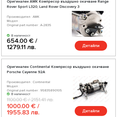
Оригинален AMK Компресор въздушно окачване Range
Rover Sport L320, Land Rover Discovery 3
Производител : AMK
Модел :
Original part number : А-2835
В наличност
654.00 € /
Детайли
1279.11 лв.
Оригинален Continental Компресор въздушно окачване
Porsche Cayenne 92A
Производител : Continental
Модел :
Original part number : 95835890105
В наличност
1100.00 € / 2151.41 лв.
1000.00 € /
Детайли
1955.83 лв.