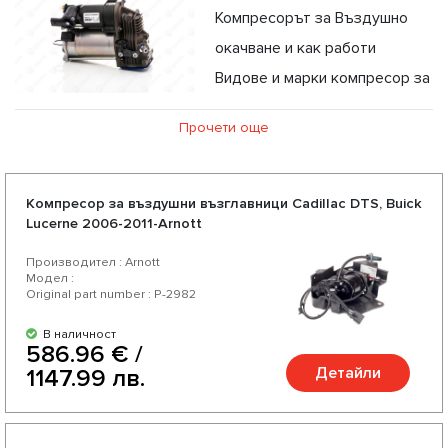
Компресорът за Въздушно
окачване и как работи
Видове и марки компресор за
въздушни възглавници
Прочети още
Гаранция за произход на компресора за въздушни
възглавници
Проблеми и грижа за изправността на компресора за
Компресор за въздушни възглавници Cadillac DTS, Buick
Lucerne 2006-2011-Arnott
въздушни възглавници
Производител : Arnott
Модел :
Original part number : P-2982
В наличност
586.96 € /
Детайли
1147.99 лв.