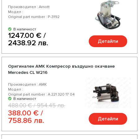
Производител : Arnott
Модел :
Original part number : P-3192
В наличност
1247.00 € /
Детайли
2438.92 лв.
Оригинален AMK Компресор въздушно окачване
Mercedes CL W216
Производител : AMK
Модел :
Original part number : A 221 320 17 04
В наличност
488.00 € / 954.45 лв.
388.00 € /
Детайли
758.86 лв.