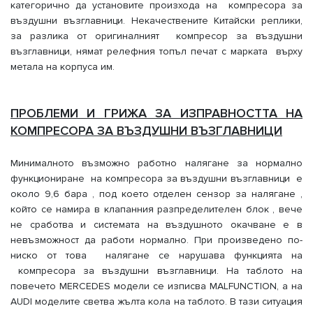
категорично да установите произхода на компресора за
въздушни възглавници. Некачествените Китайски реплики,
за разлика от оригиналният компресор за въздушни
възглавници, нямат релефния топъл печат с марката върху
метала на корпуса им.
ПРОБЛЕМИ И ГРИЖА ЗА ИЗПРАВНОСТТА НА
КОМПРЕСОРА ЗА ВЪЗДУШНИ ВЪЗГЛАВНИЦИ
Минималното възможно работно налягане за нормално
функциониране на компресора за въздушни възглавници е
около 9,6 бара , под което отделен сензор за налягане ,
който се намира в клапанния разпределителен блок , вече
не сработва и системата на въздушното окачване е в
невъзможност да работи нормално. При произведено по-
ниско от това налягане се нарушава функцията на
компресора за въздушни възглавници. На таблото на
повечето MERCEDES модели се изписва MALFUNCTION, а на
AUDI моделите светва жълта кола на таблото. В тази ситуация