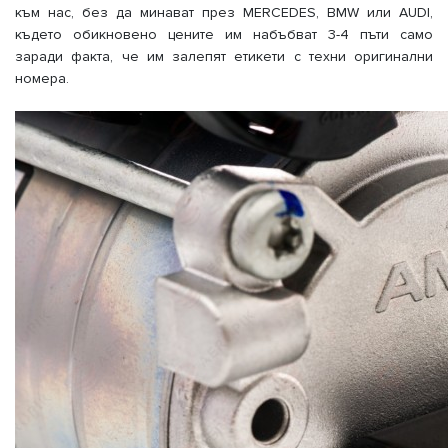
към нас, без да минават през MERCEDES, BMW или AUDI,
където обикновено цените им набъбват 3-4 пъти само
заради факта, че им залепят етикети с техни оригинални
номера.