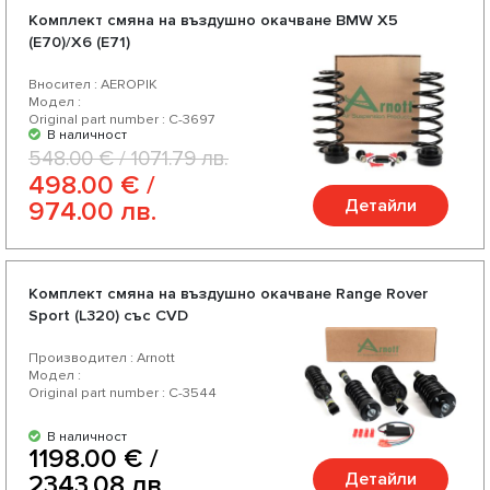
Комплект смяна на въздушно окачване BMW X5
(E70)/X6 (E71)
Вносител : AEROPIK
Модел :
Original part number : C-3697
В наличност
548.00 € / 1071.79 лв.
498.00 € /
Детайли
974.00 лв.
Комплект смяна на въздушно окачване Range Rover
Sport (L320) със CVD
Производител : Arnott
Модел :
Original part number : C-3544
В наличност
1198.00 € /
Детайли
2343.08 лв.