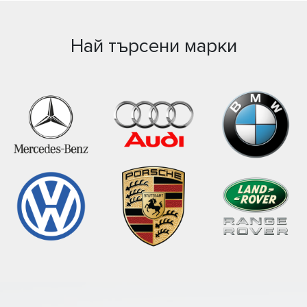
Най търсени марки