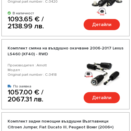
Original part number : C-3420
В наличност
1093.65 € /
Детайли
2138.99 лв.
Комплект смяна на въздушно окачване 2006-2017 Lexus
LS460 (XF40) - RWD
Производител : Arnott
Модел :
Original part number : C-3418
По заявка
1057.00 € /
Детайли
2067.31 лв.
Комплект задни помощни въздушни Възглавници
Citroen Jumper, Fiat Ducato III, Peugeot Boxer (2006+)