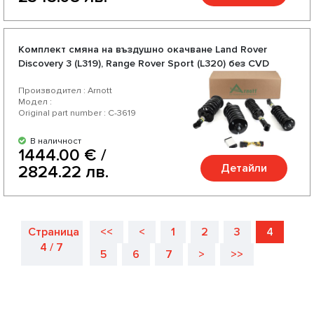
Комплект смяна на въздушно окачване Land Rover
Discovery 3 (L319), Range Rover Sport (L320) без CVD
Производител : Arnott
Модел :
Original part number : C-3619
В наличност
1444.00 € /
Детайли
2824.22 лв.
Страница
<<
<
1
2
3
4
4 / 7
5
6
7
>
>>