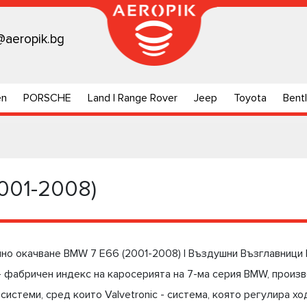
@aeropik.bg
en
PORSCHE
Land | Range Rover
Jeep
Toyota
Bent
001-2008)
шно окачване BMW 7 Е66 (2001-2008) | Въздушни Възглавници
 фабричен индекс на каросерията на 7-ма серия BMW, произв
системи, сред които Valvetronic - система, която регулира х