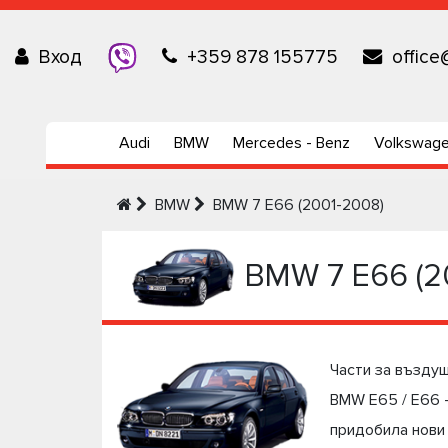
Вход
+359 878 155775
office
Audi
BMW
Mercedes - Benz
Volkswag
BMW
BMW 7 Е66 (2001-2008)
BMW 7 Е66 (2
Части за възду
BMW E65 / E66 -
придобила нови 