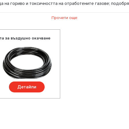
а на гориво и токсичността на отработените газове; подобря
душно окачване, ние предлагаме въздушни възглавници, комп
Прочети още
доставка. Избирайки нас Вие избирате качествени части за В
 отлично съотношение цена-качество, богат асортимент и р
ата за въздушно окачване
Детайли