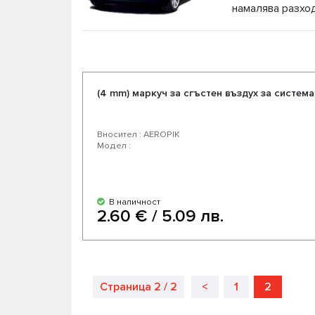
намалява разход
Като официален дистрибутор на части за въз
конкуретни цени и възможност за експресна 
американски производители. Насладете се на
автомобил.
(4 mm) маркуч за сгъстен въздух за систем
Вносител : AEROPIK
Модел :
В наличност
2.60 € / 5.09 лв.
Страница 2 / 2
<
1
2