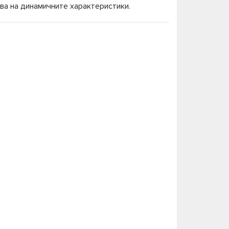
ва на динамичните характеристики.
ресори, амортисьори за БМВ 7 Е66 на
ашия БМВ 7 Е66 от доверени немски и
азнообразие от над 200 продукта за Вашият